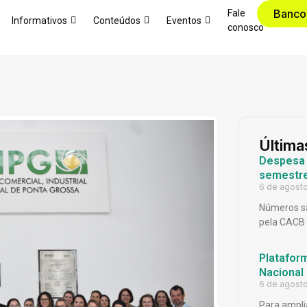
Banco
Fale
Informativos
Conteúdos
Eventos
conosco
Última
Despesa p
semestr
6 de agost
Números sã
pela CACB
Platafor
Nacional
6 de agost
Para ampli