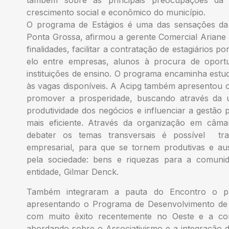
também sobre as principais preocupações da d
crescimento social e econômico do município.
O programa de Estágios é uma das sensações da 
Ponta Grossa, afirmou a gerente Comercial Ariane F
finalidades, facilitar a contratação de estagiários
elo entre empresas, alunos à procura de oport
instituições de ensino. O programa encaminha estud
às vagas disponíveis. A Acipg também apresentou 
promover a prosperidade, buscando através da 
produtividade dos negócios e influenciar a gestão 
mais eficiente. Através da organização em câmar
debater os temas transversais é possível tr
empresarial, para que se tornem produtivas e au
pela sociedade: bens e riquezas para a comunida
entidade, Gilmar Denck.
Também integraram a pauta do Encontro o pre
apresentando o Programa de Desenvolvimento de L
com muito êxito recentemente no Oeste e a cons
abordando sobre o Associativismo e a integração d