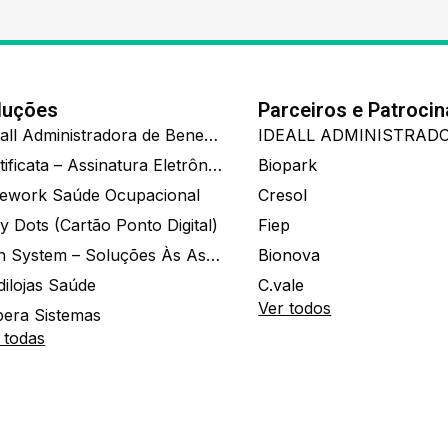
luções
Parceiros e Patroci
Ide.all Administradora de Benefícios
Certificata – Assinatura Eletrônica De Documentos
Biopark
ework Saúde Ocupacional
Cresol
y Dots (Cartão Ponto Digital)
Fiep
Zion System – Soluções Às Associações E Empresas
Bionova
dilojas Saúde
C.vale
Ver todos
era Sistemas
 todas