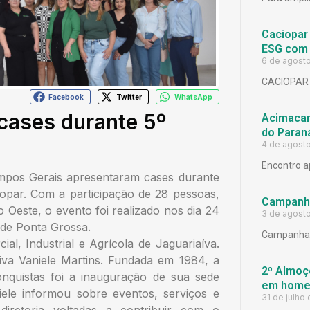
Caciopar
ESG com 
6 de agost
CACIOPAR
Facebook
Twitter
WhatsApp
cases durante 5º
Acimacar 
do Paran
4 de agost
Encontro a
ampos Gerais apresentaram cases durante
iopar. Com a participação de 28 pessoas,
Campanh
 Oeste, o evento foi realizado nos dia 24
3 de agost
 de Ponta Grossa.
Campanha 
al, Industrial e Agrícola de Jaguariaíva.
iva Vaniele Martins. Fundada em 1984, a
2º Almoço
onquistas foi a inauguração de sua sede
em homen
ele informou sobre eventos, serviços e
31 de julho