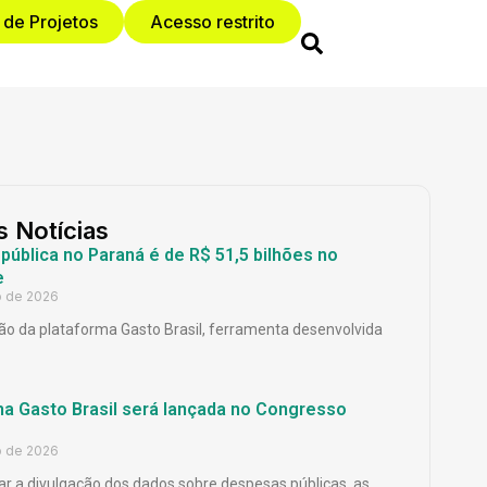
 de Projetos
Acesso restrito
s Notícias
ública no Paraná é de R$ 51,5 bilhões no
e
o de 2026
o da plataforma Gasto Brasil, ferramenta desenvolvida
ma Gasto Brasil será lançada no Congresso
o de 2026
ar a divulgação dos dados sobre despesas públicas, as