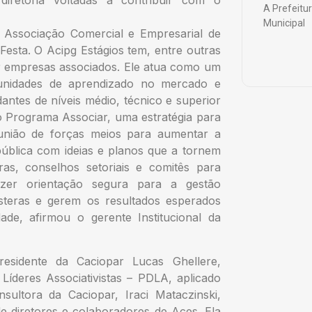
iretoria voltadas a contribuir com o
A Prefeitu
Municipal
Associação Comercial e Empresarial de
esta. O Acipg Estágios tem, entre outras
 por empresas associados. Ele atua como um
unidades de aprendizado no mercado e
antes de níveis médio, técnico e superior
o Programa Associar, uma estratégia para
união de forças meios para aumentar a
pública com ideias e planos que a tornem
as, conselhos setoriais e comitês para
azer orientação segura para a gestão
steras e gerem os resultados esperados
de, afirmou o gerente Institucional da
sidente da Caciopar Lucas Ghellere,
íderes Associativistas – PDLA, aplicado
ultora da Caciopar, Iraci Mataczinski,
e diretores e colaboradores de Aces. Ela