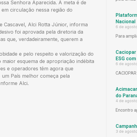
ossa Senhora Aparecida. A meta é de
 em circulação nessa região do
Platafor
Nacional
e Cascavel, Alci Rotta Júnior, informa
6 de agost
desivo foi aprovada pela diretoria da
Para ampli
soas que, verdadeiramente, querem a
Caciopar
obidade e pelo respeito e valorização do
ESG com 
o maior esquema de apropriação indébita
6 de agost
ores e operadores têm agora que
CACIOPAR
de um País melhor começa pela
onforme Alci.
Acimacar 
do Paran
4 de agost
Encontro a
Campanh
3 de agost