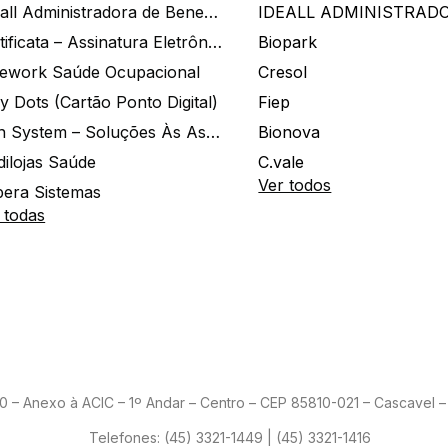
Ide.all Administradora de Benefícios
Certificata – Assinatura Eletrônica De Documentos
Biopark
ework Saúde Ocupacional
Cresol
y Dots (Cartão Ponto Digital)
Fiep
Zion System – Soluções Às Associações E Empresas
Bionova
dilojas Saúde
C.vale
Ver todos
era Sistemas
 todas
– Anexo à ACIC – 1º Andar – Centro – CEP 85810-021 – Cascavel – 
Telefones:
(45) 3321-1449 | (45) 3321-1416