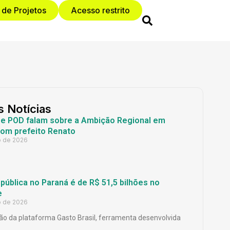
 de Projetos
Acesso restrito
s Notícias
 e POD falam sobre a Ambição Regional em
com prefeito Renato
o de 2026
ública no Paraná é de R$ 51,5 bilhões no
e
o de 2026
o da plataforma Gasto Brasil, ferramenta desenvolvida