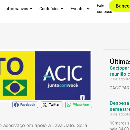
Banco
Fale
Informativos
Conteúdos
Eventos
conosco
Última
Caciopar
reunião 
7 de agost
CACIOPAR
Despesa p
Facebook
Twitter
WhatsApp
semestr
6 de agost
Números sã
o adesivaço em apoio à Lava Jato. Será
pela CACB