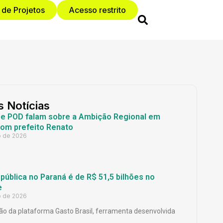
 de Projetos
Acesso restrito
s Notícias
 e POD falam sobre a Ambição Regional em
com prefeito Renato
o de 2026
ública no Paraná é de R$ 51,5 bilhões no
e
o de 2026
o da plataforma Gasto Brasil, ferramenta desenvolvida