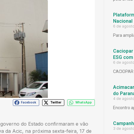
Platafor
Nacional
6 de agost
Para ampli
Caciopar
ESG com 
6 de agost
CACIOPAR
Acimacar 
do Paran
4 de agost
Facebook
Twitter
WhatsApp
Encontro a
Campanh
o governo do Estado confirmaram e vão
3 de agost
va da Acic, na próxima sexta-feira, 17 de