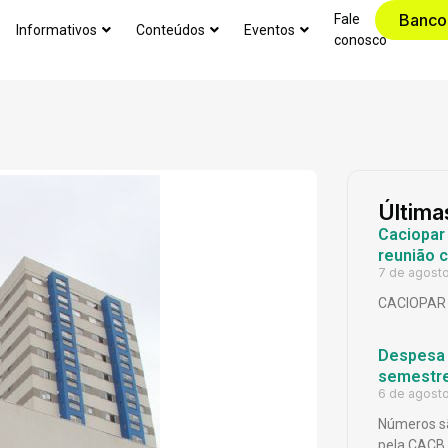
Banco
Fale
Informativos
Conteúdos
Eventos
conosco
Última
Caciopar
reunião 
7 de agost
CACIOPAR
Despesa p
semestr
6 de agost
Números sã
pela CACB