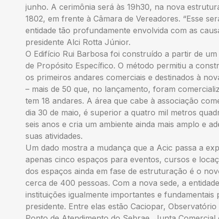
junho. A cerimônia será às 19h30, na nova estrutura
1802, em frente à Câmara de Vereadores. “Esse se
entidade tão profundamente envolvida com as causas
presidente Alci Rotta Júnior.
O Edifício Rui Barbosa foi construído a partir de 
de Propósito Específico. O método permitiu a con
os primeiros andares comerciais e destinados à nov
– mais de 50 que, no lançamento, foram comerciali
tem 18 andares. A área que cabe à associação comer
dia 30 de maio, é superior a quatro mil metros qua
seis anos e cria um ambiente ainda mais amplo e a
suas atividades.
Um dado mostra a mudança que a Acic passa a expe
apenas cinco espaços para eventos, cursos e locaçõ
dos espaços ainda em fase de estruturação é o novo
cerca de 400 pessoas. Com a nova sede, a entidad
instituições igualmente importantes e fundamentais
presidente. Entre elas estão Caciopar, Observatório
Ponto de Atendimento do Sebrae, Junta Comercial