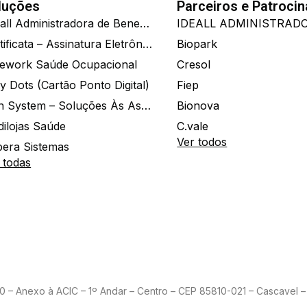
luções
Parceiros e Patroci
Ide.all Administradora de Benefícios
Certificata – Assinatura Eletrônica De Documentos
Biopark
ework Saúde Ocupacional
Cresol
y Dots (Cartão Ponto Digital)
Fiep
Zion System – Soluções Às Associações E Empresas
Bionova
dilojas Saúde
C.vale
Ver todos
era Sistemas
 todas
– Anexo à ACIC – 1º Andar – Centro – CEP 85810-021 – Cascavel – 