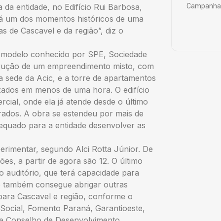
 da entidade, no Edifício Rui Barbosa,
Campanha 
rá um dos momentos históricos de uma
 de Cascavel e da região”, diz o
um modelo conhecido por SPE, Sociedade
strução de um empreendimento misto, com
a sede da Acic, e a torre de apartamentos
zados em menos de uma hora. O edifício
cial, onde ela já atende desde o último
drados. A obra se estendeu por mais de
dequado para a entidade desenvolver as
rimentar, segundo Alci Rotta Júnior. De
es, a partir de agora são 12. O último
 auditório, que terá capacidade para
e também consegue abrigar outras
 para Cascavel e região, conforme o
 Social, Fomento Paraná, Garantioeste,
 e Conselho de Desenvolvimento