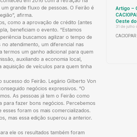
aconteceu em 2016 com a retração na
um grande fluxo de pessoas. O Feirão é
Artigo – 
CACIOPAR
egião”, afirma.
Oeste do
os, como a aprovação de crédito (antes
31 de julho
pla, beneficiam o evento. “Estamos
CACIOPAR
eriência buscamos agilizar o tempo de
s no atendimento, um diferencial nas
ra termos um ganho adicional para quem
ssão, auxiliando a economia local,
 a aquisição de veículos para quem tinha
 sucesso do Feirão. Legário Gilberto Von
 conseguido negócios expressivos. “O
vamos. As pessoas já tem o Feirão como
ta para fazer bons negócios. Percebemos
 esses foram os mais comercializados.
, mas essa edição superou a anterior.
para ele os resultados também foram