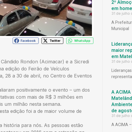
2º Almoço
em homen
31 de julho
A Prefeitu
Municipal
Facebook
Twitter
WhatsApp
Lideranç
maior rep
em Matel
 Cândido Rondon (Acimacar) e a Sicredi
31 de julho
 edição do Feirão de Veículos
Lideranças
, 28 a 30 de abril, no Centro de Eventos
representat
liaram positivamente o evento – um dos
A ACIMA 
tativas com mais de R$ 3 milhões em
Matelândi
ais um milhão nesta semana.
Ambiente 
de agost
 esta edição foi a de maior volume de
31 de julho
A ACIMA – 
a história para nós. As pessoas estão