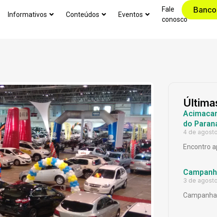
Banco
Fale
Informativos
Conteúdos
Eventos
conosco
Última
Acimacar 
do Paran
4 de agost
Encontro a
Campanh
3 de agost
Campanha 