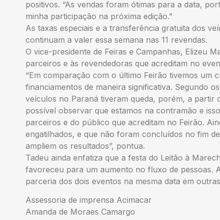
positivos. “As vendas foram ótimas para a data, port
minha participação na próxima edição.”
As taxas especiais e a transferência gratuita dos v
continuam a valer essa semana nas 11 revendas.
O vice-presidente de Feiras e Campanhas, Elizeu Ma
parceiros e às revendedoras que acreditam no even
“Em comparação com o último Feirão tivemos um c
financiamentos de maneira significativa. Segundo o
veículos no Paraná tiveram queda, porém, a partir d
possível observar que estamos na contramão e isso
parceiros e do público que acreditam no Feirão. A
engatilhados, e que não foram concluídos no fim d
ampliem os resultados”, pontua.
Tadeu ainda enfatiza que a festa do Leitão à Marec
favoreceu para um aumento no fluxo de pessoas. Ap
parceria dos dois eventos na mesma data em outras
Assessoria de imprensa Acimacar
Amanda de Moraes Camargo