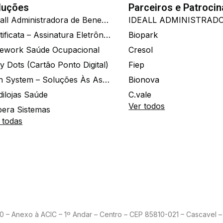
luções
Parceiros e Patroci
Ide.all Administradora de Benefícios
Certificata – Assinatura Eletrônica De Documentos
Biopark
ework Saúde Ocupacional
Cresol
y Dots (Cartão Ponto Digital)
Fiep
Zion System – Soluções Às Associações E Empresas
Bionova
dilojas Saúde
C.vale
Ver todos
era Sistemas
 todas
– Anexo à ACIC – 1º Andar – Centro – CEP 85810-021 – Cascavel – 