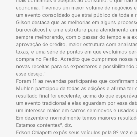
mais confiantes e adeptas ao consumo, o que não 
economia. Tivemos um maior volume de negócios e 
um evento consolidado que atrai público de toda a r
Gilson destaca que as melhorias em alguns process
burocráticos) e uma estrutura para atendimento am
sempre melhorando, com o passar do tempo e a exp
aprovação de crédito, maior estrutura com analista
taxas, e uma série de pontos em que evoluímos pa
compra no Feirão. Acredito que cumprimos nossa mi
novas receitas para os expositores e possibilitando
esse desejo.”
Foram 11 as revendas participantes que confirmam o
Muhlen participou de todas as edições e afirma ter
resultado final foi excelente, acima do que esperá
um evento tradicional e elas aguardam por essa da
um interesse maior em carros seminovos e usados e
Em dezembro normalmente temos maiores resultados
Estamos contentes”, diz.
Edson Chiapetti expôs seus veículos pela 8º vez e 