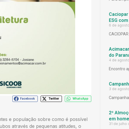
Caciopar
ESG com 
6 de agost
CACIOPAR
Acimacar 
do Paran
4 de agost
Encontro a
Campanh
3 de agost
Campanha 
Facebook
Twitter
WhatsApp
2º Almoço
em homen
antes e população sobre como é possível
31 de julho
oubos através de pequenas atitudes, o