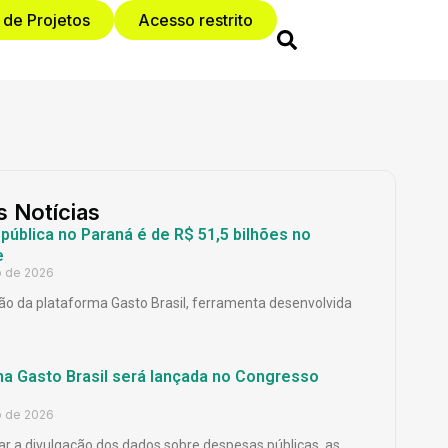
 de Projetos
Acesso restrito
s Notícias
ública no Paraná é de R$ 51,5 bilhões no
e
o de 2026
o da plataforma Gasto Brasil, ferramenta desenvolvida
ma Gasto Brasil será lançada no Congresso
o de 2026
ar a divulgação dos dados sobre despesas públicas, as