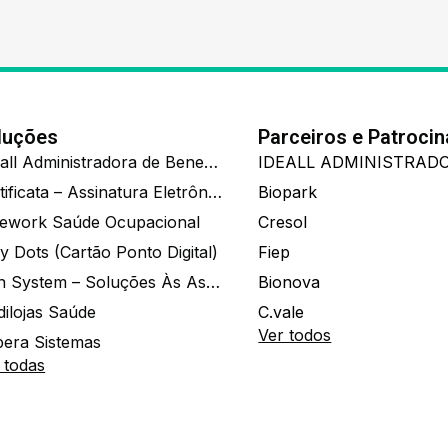
luções
Parceiros e Patroci
Ide.all Administradora de Benefícios
Certificata – Assinatura Eletrônica De Documentos
Biopark
ework Saúde Ocupacional
Cresol
y Dots (Cartão Ponto Digital)
Fiep
Zion System – Soluções Às Associações E Empresas
Bionova
dilojas Saúde
C.vale
Ver todos
era Sistemas
 todas