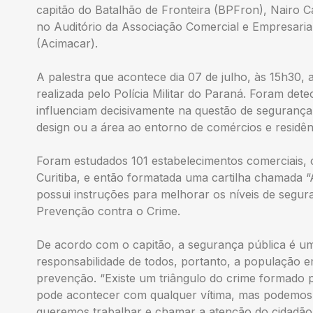
capitão do Batalhão de Fronteira (BPFron), Nairo Ca
no Auditório da Associação Comercial e Empresari
(Acimacar).
A palestra que acontece dia 07 de julho, às 15h30,
realizada pelo Polícia Militar do Paraná. Foram det
influenciam decisivamente na questão de seguranç
design ou a área ao entorno de comércios e residênc
Foram estudados 101 estabelecimentos comerciais, 
Curitiba, e então formatada uma cartilha chamada “A
possui instruções para melhorar os níveis de segura
Prevenção contra o Crime.
De acordo com o capitão, a segurança pública é um 
responsabilidade de todos, portanto, a população e
prevenção. “Existe um triângulo do crime formado p
pode acontecer com qualquer vítima, mas podemos d
queremos trabalhar e chamar a atenção do cidadão p