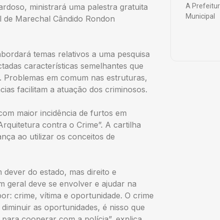
rdoso, ministrará uma palestra gratuita
A Prefeitu
Municipal
al de Marechal Cândido Rondon
 abordará temas relativos a uma pesquisa
ectadas características semelhantes que
a. Problemas em comum nas estruturas,
ias facilitam a atuação dos criminosos.
com maior incidência de furtos em
rquitetura contra o Crime”. A cartilha
nça ao utilizar os conceitos de
dever do estado, mas direito e
m geral deve se envolver e ajudar na
or: crime, vítima e oportunidade. O crime
iminuir as oportunidades, é nisso que
ara cooperar com a polícia”, explica.