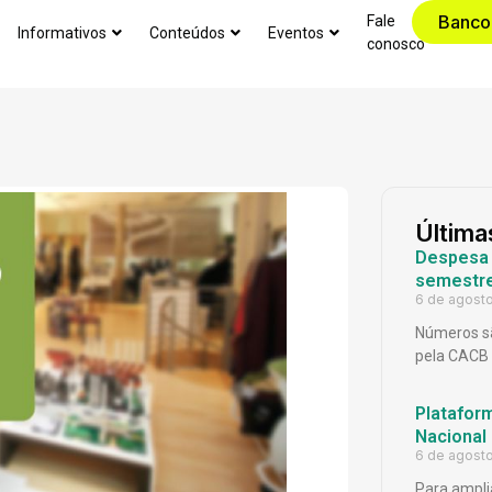
Banco
Fale
Informativos
Conteúdos
Eventos
conosco
Última
Despesa p
semestr
6 de agost
Números sã
pela CACB
Platafor
Nacional
6 de agost
Para ampli