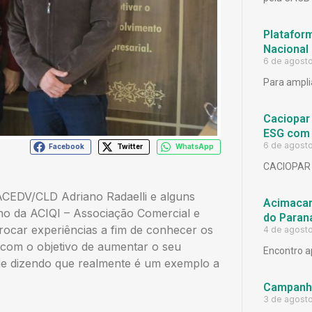
Platafor
Nacional
6 de agost
Para ampli
Caciopar
ESG com 
6 de agost
Facebook
Twitter
WhatsApp
CACIOPAR
ACEDV/CLD Adriano Radaelli e alguns
Acimacar 
ano da ACIQI – Associação Comercial e
do Paran
rocar experiências a fim de conhecer os
4 de agost
 com o objetivo de aumentar o seu
Encontro a
ade dizendo que realmente é um exemplo a
Campanh
3 de agost