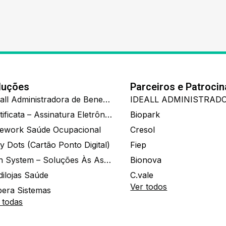
luções
Parceiros e Patroci
Ide.all Administradora de Benefícios
Certificata – Assinatura Eletrônica De Documentos
Biopark
ework Saúde Ocupacional
Cresol
y Dots (Cartão Ponto Digital)
Fiep
Zion System – Soluções Às Associações E Empresas
Bionova
dilojas Saúde
C.vale
Ver todos
era Sistemas
 todas