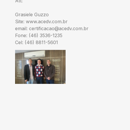
Att:
Grasiele Guzzo
Site: www.acedv.com.br
email:
certificacao@acedv.com.br
Fone: (46) 3536-1235
Cel: (46) 8811-5601