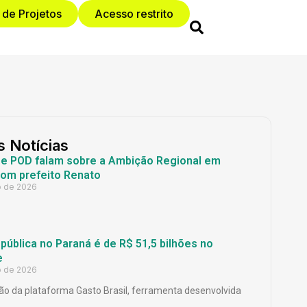
 de Projetos
Acesso restrito
s Notícias
 e POD falam sobre a Ambição Regional em
com prefeito Renato
o de 2026
ública no Paraná é de R$ 51,5 bilhões no
e
o de 2026
o da plataforma Gasto Brasil, ferramenta desenvolvida