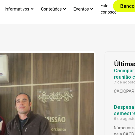
Banco
Fale
Informativos
Conteúdos
Eventos
conosco
Última
Caciopar
reunião 
7 de agost
CACIOPAR
Despesa p
semestr
6 de agost
Números sã
pela CACB