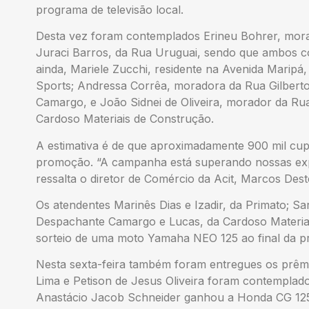
programa de televisão local.
Desta vez foram contemplados Erineu Bohrer, morad
Juraci Barros, da Rua Uruguai, sendo que ambos
ainda, Mariele Zucchi, residente na Avenida Marip
Sports; Andressa Corrêa, moradora da Rua Gilberto
Camargo, e João Sidnei de Oliveira, morador da R
Cardoso Materiais de Construção.
A estimativa é de que aproximadamente 900 mil cup
promoção. “A campanha está superando nossas exp
ressalta o diretor de Comércio da Acit, Marcos Dest
Os atendentes Marinês Dias e Izadir, da Primato; S
Despachante Camargo e Lucas, da Cardoso Materia
sorteio de uma moto Yamaha NEO 125 ao final da 
Nesta sexta-feira também foram entregues os prêmio
Lima e Petison de Jesus Oliveira foram contempl
Anastácio Jacob Schneider ganhou a Honda CG 125i