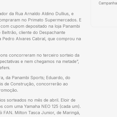
Campanha 
or da Rua Arnaldo Aldino Dullius, e
 compraram no Primato Supermercados. E
á, com cupom depositado na loja Panambi
 Beltrão, cliente do Despachante
ua Pedro Alvares Cabral, que comprou na
ons concorreram no terceiro sorteio da
ectativas e nem chegamos na metade”,
efeni.
ara, da Panambi Sports; Eduardo, do
is de Construção, concorrerão ao
promoção.
s sorteados no mês de abril. Eloir de
ados com uma Yamaha NEO 125 (cada um).
 FAN. Milton Tasca Junior, de Maringá,