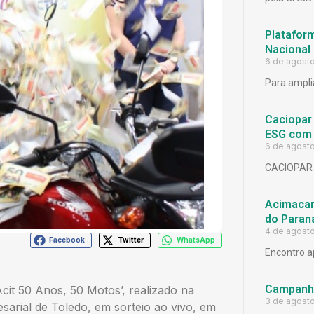
Platafor
Nacional
6 de agost
Para ampli
Caciopar
ESG com 
6 de agost
CACIOPAR
Acimacar 
do Paran
4 de agost
Facebook
Twitter
WhatsApp
Encontro a
Campanh
it 50 Anos, 50 Motos’, realizado na
3 de agost
sarial de Toledo, em sorteio ao vivo, em