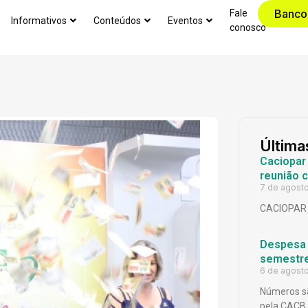
Banco
Fale
Informativos
Conteúdos
Eventos
conosco
Última
Caciopar
reunião 
7 de agost
CACIOPAR
Despesa p
semestr
6 de agost
Números sã
pela CACB