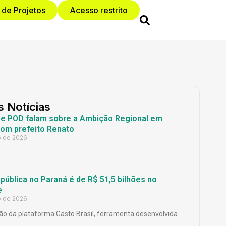
 de Projetos
Acesso restrito
s Notícias
 e POD falam sobre a Ambição Regional em
com prefeito Renato
o de 2026
ública no Paraná é de R$ 51,5 bilhões no
e
o de 2026
o da plataforma Gasto Brasil, ferramenta desenvolvida