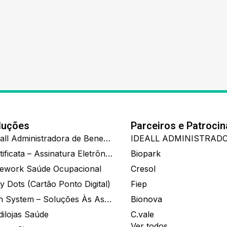
luções
Parceiros e Patroci
Ide.all Administradora de Benefícios
Certificata – Assinatura Eletrônica De Documentos
Biopark
ework Saúde Ocupacional
Cresol
y Dots (Cartão Ponto Digital)
Fiep
Zion System – Soluções Às Associações E Empresas
Bionova
dilojas Saúde
C.vale
Ver todos