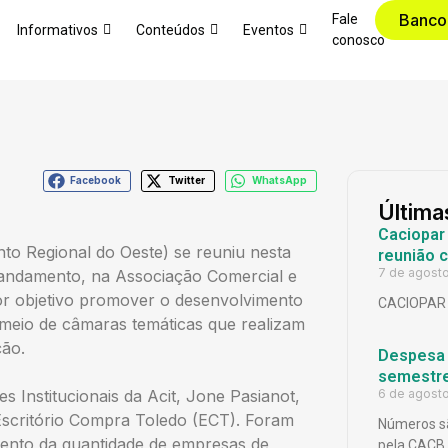
Banco
Fale
Informativos
Conteúdos
Eventos
conosco
Facebook
Twitter
WhatsApp
Última
Caciopar
nto Regional do Oeste) se reuniu nesta
reunião 
7 de agost
m andamento, na Associação Comercial e
 por objetivo promover o desenvolvimento
CACIOPAR
 meio de câmaras temáticas que realizam
ção.
Despesa p
semestr
s Institucionais da Acit, Jone Pasianot,
6 de agost
scritório Compra Toledo (ECT). Foram
Números sã
mento da quantidade de empresas de
pela CACB