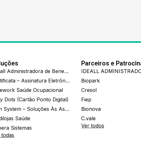
luções
Parceiros e Patroci
Ide.all Administradora de Benefícios
Certificata – Assinatura Eletrônica De Documentos
Biopark
ework Saúde Ocupacional
Cresol
y Dots (Cartão Ponto Digital)
Fiep
Zion System – Soluções Às Associações E Empresas
Bionova
dilojas Saúde
C.vale
Ver todos
era Sistemas
 todas