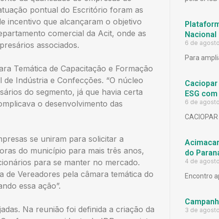
 atuação pontual do Escritório foram as
de incentivo que alcançaram o objetivo
Platafor
epartamento comercial da Acit, onde as
Nacional
6 de agost
presários associados.
Para ampli
ara Temática de Capacitação e Formação
 de Indústria e Confecções. “O núcleo
Caciopar
sários do segmento, já que havia certa
ESG com 
6 de agost
complicava o desenvolvimento das
CACIOPAR
resas se uniram para solicitar a
Acimacar 
ras do município para mais três anos,
do Paran
cionários para se manter no mercado.
4 de agost
ra de Vereadores pela câmara temática do
Encontro a
ando essa ação”.
Campanh
adas. Na reunião foi definida a criação da
3 de agost