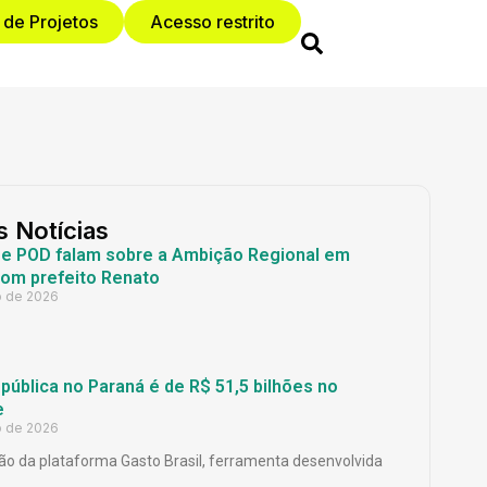
 de Projetos
Acesso restrito
s Notícias
 e POD falam sobre a Ambição Regional em
com prefeito Renato
o de 2026
ública no Paraná é de R$ 51,5 bilhões no
e
o de 2026
o da plataforma Gasto Brasil, ferramenta desenvolvida