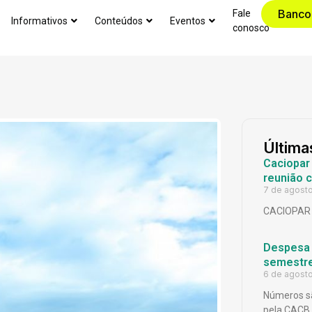
Banco
Fale
Informativos
Conteúdos
Eventos
conosco
Última
Caciopar
reunião 
7 de agost
CACIOPAR
Despesa p
semestr
6 de agost
Números sã
pela CACB