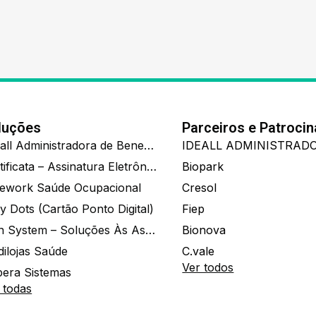
luções
Parceiros e Patroci
Ide.all Administradora de Benefícios
Certificata – Assinatura Eletrônica De Documentos
Biopark
ework Saúde Ocupacional
Cresol
y Dots (Cartão Ponto Digital)
Fiep
Zion System – Soluções Às Associações E Empresas
Bionova
dilojas Saúde
C.vale
Ver todos
era Sistemas
 todas