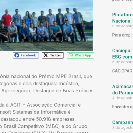
Platafor
Nacional
6 de agost
Para ampli
Caciopar
Facebook
Twitter
WhatsApp
ESG com 
6 de agost
CACIOPAR
mônia nacional do Prêmio MPE Brasil, que
egorias e dois destaques: Indústria,
Acimacar 
 Agronegócio, Destaque de Boas Práticas
do Paran
.
4 de agost
da à ACIT – Associação Comercial e
Encontro a
nsoft Sistemas de Informática é
e destacou entre 50.918 empresas.
Campanh
to Brasil Competitivo (MBC) e do Grupo
3 de agost