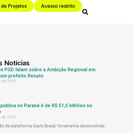
 de Projetos
Acesso restrito
s Notícias
 e POD falam sobre a Ambição Regional em
com prefeito Renato
o de 2026
ública no Paraná é de R$ 51,5 bilhões no
e
o de 2026
o da plataforma Gasto Brasil, ferramenta desenvolvida