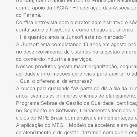
Gerdau, com o apoio técnico da Fundação Nacional
com o apoio da FACIAP – Federação das Associaçõe
do Paraná.
Confira entrevista com o diretor administrativo e s
conta sobre a trajetória e como chegou ao prêmio.
– Há quantos anos a Junsoft está no mercado?
A Junsoft esta completando 13 anos em agosto próx
no desenvolvimento de sistemas para gestão empre
do comércio indústria e serviços.
Nossos produtos geram maior organização, seguranç
agilidade e informações gerenciais para auxiliar o 
– Qual o diferencial da empresa?
A busca pela qualidade faz parte do dia a dia da Jun
anos, tivemos as primeiras oficinas de planejament
Programa Sebrae de Gestão da Qualidade, certifica
no Segmento de Software, treinamentos técnicos e 
ciclos do MPE Brasil com análise e implementação 
A aplicação do MEG – Modelo de excelência em gest
de atendimento e de gestão, fazendo com que a emp