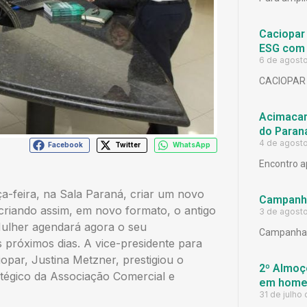
Caciopar
ESG com 
6 de agost
CACIOPAR
Acimacar 
do Paran
4 de agost
Facebook
Twitter
WhatsApp
Encontro a
ça-feira, na Sala Paraná, criar um novo
Campanh
riando assim, em novo formato, o antigo
3 de agost
Mulher agendará agora o seu
Campanha 
 próximos dias. A vice-presidente para
par, Justina Metzner, prestigiou o
2º Almoço
atégico da Associação Comercial e
em homen
31 de julho