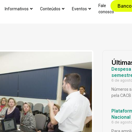
Banco
Fale
Informativos
Conteúdos
Eventos
conosco
Última
Despesa p
semestr
6 de agost
Números sã
pela CACB
Platafor
Nacional
6 de agost
Para ampli