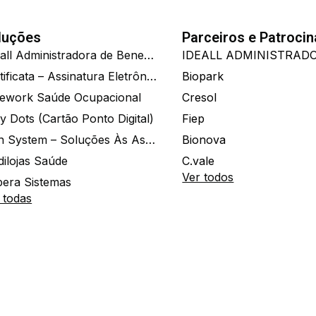
luções
Parceiros e Patroci
Ide.all Administradora de Benefícios
Certificata – Assinatura Eletrônica De Documentos
Biopark
ework Saúde Ocupacional
Cresol
y Dots (Cartão Ponto Digital)
Fiep
Zion System – Soluções Às Associações E Empresas
Bionova
dilojas Saúde
C.vale
Ver todos
era Sistemas
 todas