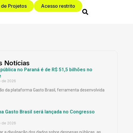
 de Projetos
Acesso restrito
s Notícias
ública no Paraná é de R$ 51,5 bilhões no
e
o de 2026
o da plataforma Gasto Brasil, ferramenta desenvolvida
ma Gasto Brasil será lançada no Congresso
o de 2026
ar a divulgação dos dados sobre despesas públicas, as