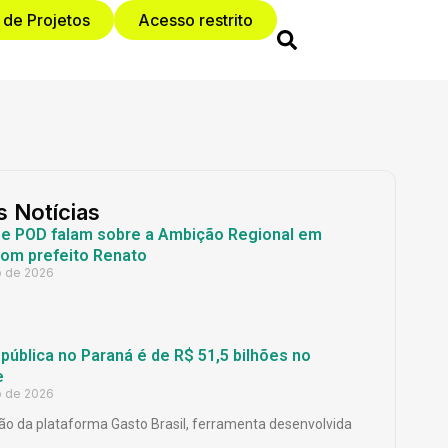
 de Projetos
Acesso restrito
s Notícias
 e POD falam sobre a Ambição Regional em
com prefeito Renato
o de 2026
ública no Paraná é de R$ 51,5 bilhões no
e
o de 2026
o da plataforma Gasto Brasil, ferramenta desenvolvida