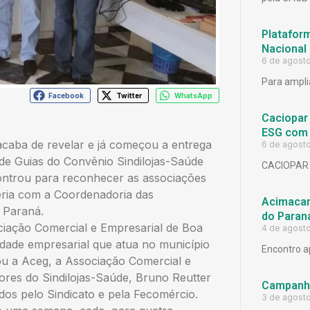
Platafor
Nacional
6 de agost
Para ampli
Facebook
Twitter
WhatsApp
Caciopar
ESG com 
acaba de revelar e já começou a entrega
6 de agost
e Guias do Convênio Sindilojas-Saúde
CACIOPAR
ontrou para reconhecer as associações
ceria com a Coordenadoria das
Acimacar 
 Paraná.
do Paran
ociação Comercial e Empresarial de Boa
4 de agost
idade empresarial que atua no município
Encontro a
ou a Aceg, a Associação Comercial e
ores do Sindilojas-Saúde, Bruno Reutter
Campanh
dos pelo Sindicato e pela Fecomércio.
3 de agost