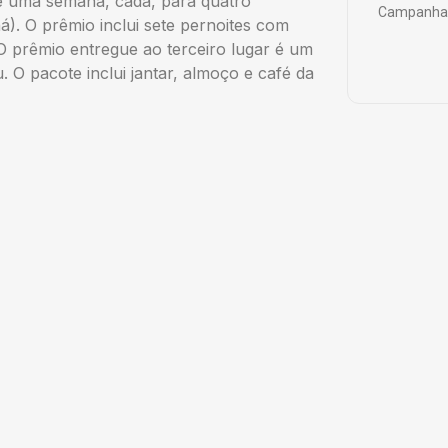
e uma semana, cada, para quatro
Campanha 
). O prêmio inclui sete pernoites com
 O prêmio entregue ao terceiro lugar é um
O pacote inclui jantar, almoço e café da