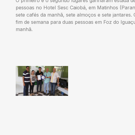
O primeiro e o segundo lugares ganharam estada d
pessoas no Hotel Sesc Caiobá, em Matinhos (Paraná
sete cafés da manhã, sete almoços e sete jantares.
fim de semana para duas pessoas em Foz do Iguaçu. 
manhã.