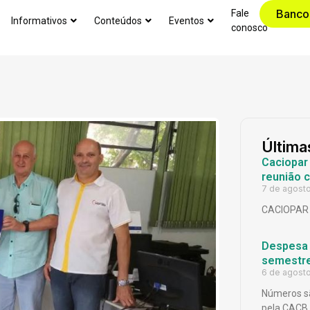
Banco
Fale
Informativos
Conteúdos
Eventos
conosco
Última
Caciopar
reunião 
7 de agost
CACIOPAR
Despesa p
semestr
6 de agost
Números sã
pela CACB