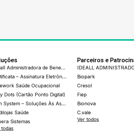
luções
Parceiros e Patroci
Ide.all Administradora de Benefícios
Certificata – Assinatura Eletrônica De Documentos
Biopark
ework Saúde Ocupacional
Cresol
y Dots (Cartão Ponto Digital)
Fiep
Zion System – Soluções Às Associações E Empresas
Bionova
dilojas Saúde
C.vale
Ver todos
era Sistemas
 todas