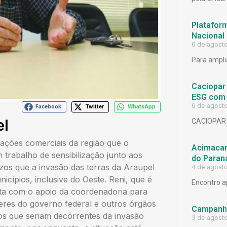
Platafor
Nacional
6 de agost
Para ampli
Caciopar
ESG com 
6 de agost
Facebook
Twitter
WhatsApp
el
CACIOPAR
iações comerciais da região que o
Acimacar 
m trabalho de sensibilização junto aos
do Paran
ízos que a invasão das terras da Araupel
4 de agost
cípios, inclusive do Oeste. Reni, que é
Encontro a
ta com o apoio da coordenadoria para
eres do governo federal e outros órgãos
Campanh
os que seriam decorrentes da invasão
3 de agost