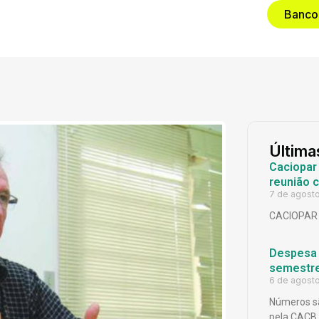
Banco
Última
Caciopar
reunião 
7 de agost
CACIOPAR
Despesa p
semestr
6 de agost
Números sã
pela CACB