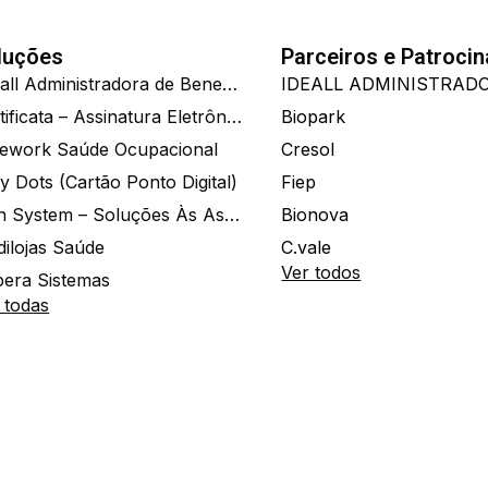
luções
Parceiros e Patroci
Ide.all Administradora de Benefícios
Certificata – Assinatura Eletrônica De Documentos
Biopark
ework Saúde Ocupacional
Cresol
y Dots (Cartão Ponto Digital)
Fiep
Zion System – Soluções Às Associações E Empresas
Bionova
dilojas Saúde
C.vale
Ver todos
era Sistemas
 todas