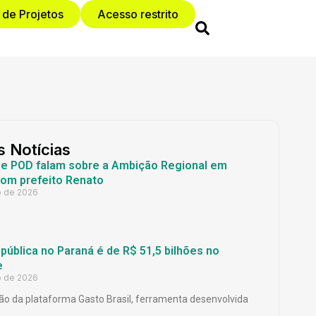
 de Projetos
Acesso restrito
s Notícias
 e POD falam sobre a Ambição Regional em
com prefeito Renato
o de 2026
ública no Paraná é de R$ 51,5 bilhões no
e
o de 2026
o da plataforma Gasto Brasil, ferramenta desenvolvida