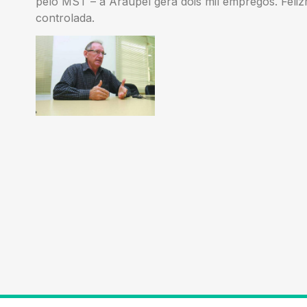
pelo MST – a Araupel gera dois mil empregos. Feliz
controlada.