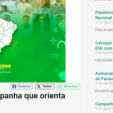
Platafor
Nacional
6 de agost
Para ampli
Caciopar
ESG com 
6 de agost
CACIOPAR
Acimacar 
do Paran
4 de agost
Facebook
Twitter
WhatsApp
Encontro a
mpanha que orienta
Campanh
3 de agost