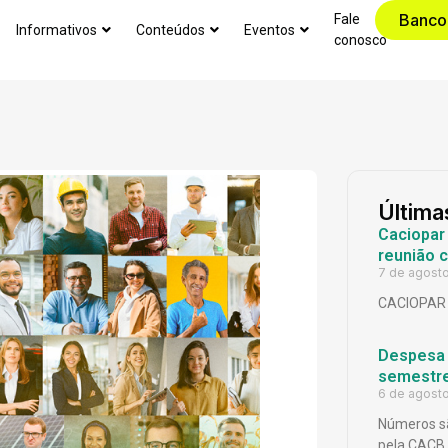
Banco
Fale
Informativos
Conteúdos
Eventos
conosco
Última
Caciopar
reunião 
7 de agost
CACIOPAR
Despesa p
semestr
6 de agost
Números sã
pela CACB