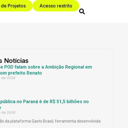
 de Projetos
Acesso restrito
s Notícias
 e POD falam sobre a Ambição Regional em
com prefeito Renato
o de 2026
ública no Paraná é de R$ 51,5 bilhões no
e
o de 2026
o da plataforma Gasto Brasil, ferramenta desenvolvida