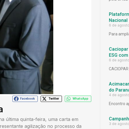
Platafor
Nacional
6 de agost
Para ampli
Caciopar
ESG com 
6 de agost
CACIOPAR
Acimacar 
do Paran
4 de agost
Facebook
Twitter
WhatsApp
Encontro a
a
Campanh
a última quinta-feira, uma carta em
3 de agost
resentante agilização no processo da