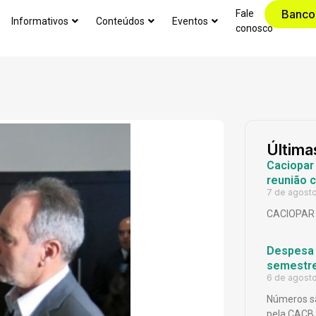
Banco
Fale
Informativos
Conteúdos
Eventos
conosco
Última
Caciopar
reunião 
7 de agost
CACIOPAR
Despesa p
semestr
6 de agost
Números sã
pela CACB