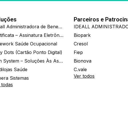
luções
Parceiros e Patroci
Ide.all Administradora de Benefícios
Certificata – Assinatura Eletrônica De Documentos
Biopark
ework Saúde Ocupacional
Cresol
y Dots (Cartão Ponto Digital)
Fiep
Zion System – Soluções Às Associações E Empresas
Bionova
dilojas Saúde
C.vale
Ver todos
era Sistemas
 todas