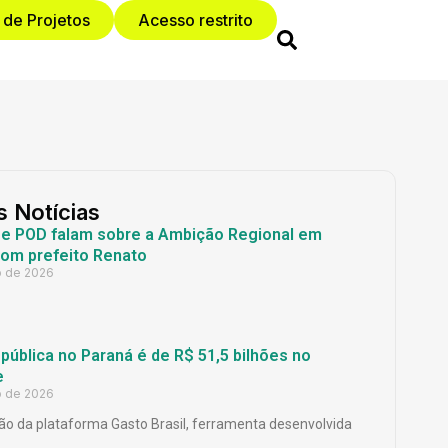
 de Projetos
Acesso restrito
s Notícias
 e POD falam sobre a Ambição Regional em
com prefeito Renato
o de 2026
ública no Paraná é de R$ 51,5 bilhões no
e
o de 2026
o da plataforma Gasto Brasil, ferramenta desenvolvida