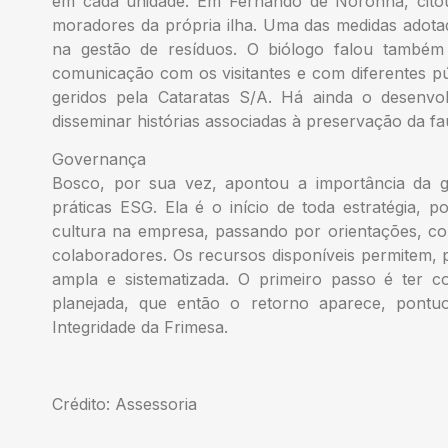
em cada unidade. Em Fernando de Noronha, citou
moradores da própria ilha. Uma das medidas adotada
na gestão de resíduos. O biólogo falou também 
comunicação com os visitantes e com diferentes p
geridos pela Cataratas S/A. Há ainda o desenv
disseminar histórias associadas à preservação da fa
Governança
Bosco, por sua vez, apontou a importância da 
práticas ESG. Ela é o início de toda estratégia, 
cultura na empresa, passando por orientações, co
colaboradores. Os recursos disponíveis permitem, p
ampla e sistematizada. O primeiro passo é ter 
planejada, que então o retorno aparece, pontu
Integridade da Frimesa.
Crédito: Assessoria