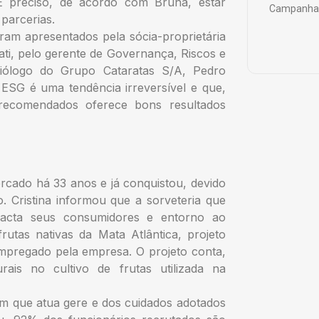
 É preciso, de acordo com Bruna, estar
Campanha 
parcerias.
ram apresentados pela sócia-proprietária
ati, pelo gerente de Governança, Riscos e
biólogo do Grupo Cataratas S/A, Pedro
SG é uma tendência irreversível e que,
recomendados oferece bons resultados
rcado há 33 anos e já conquistou, devido
. Cristina informou que a sorveteria que
pacta seus consumidores e entorno ao
rutas nativas da Mata Atlântica, projeto
mpregado pela empresa. O projeto conta,
ais no cultivo de frutas utilizada na
m que atua gere e dos cuidados adotados