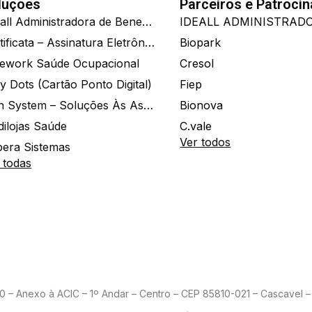
luções
Parceiros e Patroci
Ide.all Administradora de Benefícios
Certificata – Assinatura Eletrônica De Documentos
Biopark
ework Saúde Ocupacional
Cresol
y Dots (Cartão Ponto Digital)
Fiep
Zion System – Soluções Às Associações E Empresas
Bionova
dilojas Saúde
C.vale
Ver todos
era Sistemas
 todas
– Anexo à ACIC – 1º Andar – Centro – CEP 85810-021 – Cascavel – 