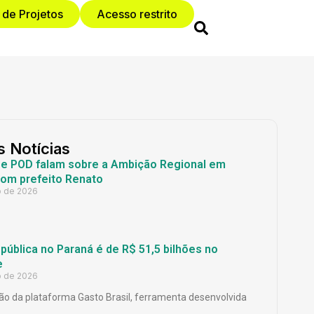
 de Projetos
Acesso restrito
s Notícias
 e POD falam sobre a Ambição Regional em
com prefeito Renato
o de 2026
ública no Paraná é de R$ 51,5 bilhões no
e
o de 2026
o da plataforma Gasto Brasil, ferramenta desenvolvida