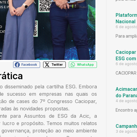
Platafor
Nacional
6 de agost
Para ampli
Caciopar
ESG com 
6 de agost
Facebook
Twitter
WhatsApp
ática
CACIOPAR
o disseminado pela cartilha ESG. Embora
Acimacar 
 de sucesso em empresas nas quais os
do Paran
eção de cases do 7º Congresso Caciopar,
4 de agost
radas às novidades propostas.
Encontro a
dente para Assuntos de ESG da Acic, a
 lucro e propósito. Temos muitos relatos
Campanh
de governança, proteção ao meio ambiente
3 de agost