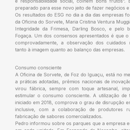
e responsabilidade social, colhem bons frutos”.
preparado para esse novo jeito de fazer negócios e 
Os resultados do ESG no dia a dia das empresas fo
da Oficina do Sorvete, Maria Cristina Ventura Muggi
Integridade da Frimesa, Darling Bosco, e pelo 
Fogaça. Um dos consensos apresentados é que o E
comprovadamente, a observação dos cuidados 
tanto à imagem quanto ao balanço das empresas.
Consumo consciente
A Oficina de Sorvete, de Foz do Iguaçu, está no me
a práticas adotadas, prêmios nacionais de inovação
virou fábrica, sempre com toque artesanal, im
estimular o consumo consciente. A utilização de f
iniciado em 2018, comprova o grau de disrupção e
inclusive, com a colaboração de produtores rur
fabricação de sabores comercializados.
Pedro informou sobre os parques que a empresa e