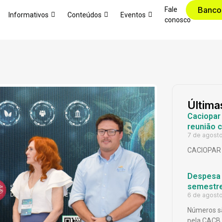
Banco
Fale
Informativos
Conteúdos
Eventos
conosco
Última
Caciopar
reunião 
7 de agost
CACIOPAR
Despesa p
semestr
6 de agost
Números sã
pela CACB