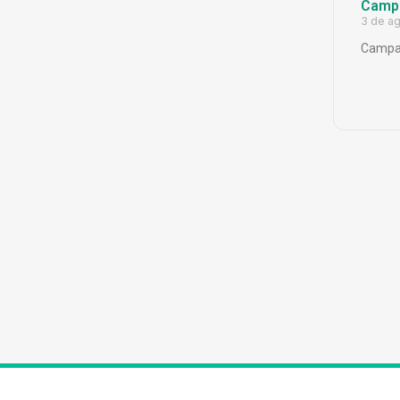
Campa
3 de a
Campa