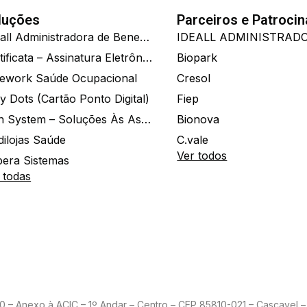
luções
Parceiros e Patroci
Ide.all Administradora de Benefícios
Certificata – Assinatura Eletrônica De Documentos
Biopark
ework Saúde Ocupacional
Cresol
y Dots (Cartão Ponto Digital)
Fiep
Zion System – Soluções Às Associações E Empresas
Bionova
dilojas Saúde
C.vale
Ver todos
era Sistemas
 todas
– Anexo à ACIC – 1º Andar – Centro – CEP 85810-021 – Cascavel – 