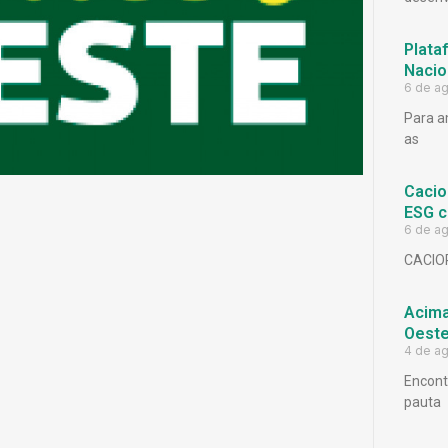
Plata
Nacio
6 de a
Para a
as
Cacio
ESG c
6 de a
CACIO
Acima
Oeste
4 de a
Encont
pauta