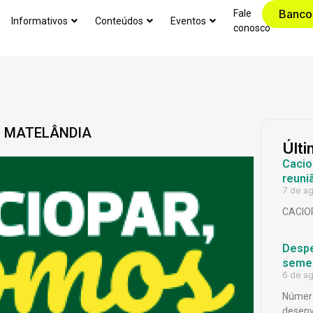
Banco
Fale
Informativos
Conteúdos
Eventos
conosco
M MATELÂNDIA
Últi
Cacio
reuni
7 de a
CACIO
Despe
seme
6 de a
Número
desenv