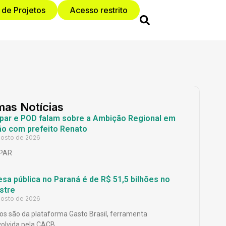
 de Projetos
Acesso restrito
mas Notícias
par e POD falam sobre a Ambição Regional em
ão com prefeito Renato
gosto de 2026
PAR
sa pública no Paraná é de R$ 51,5 bilhões no
stre
gosto de 2026
s são da plataforma Gasto Brasil, ferramenta
olvida pela CACB