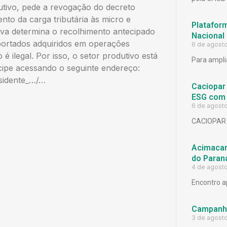
utivo, pede a revogação do decreto
to da carga tributária às micro e
Platafor
va determina o recolhimento antecipado
Nacional
portados adquiridos em operações
6 de agost
é ilegal. Por isso, o setor produtivo está
Para ampli
cipe acessando o seguinte endereço:
esidente_…/…
Caciopar
ESG com 
6 de agost
CACIOPAR
Acimacar 
do Paran
4 de agost
Encontro a
Campanh
3 de agost