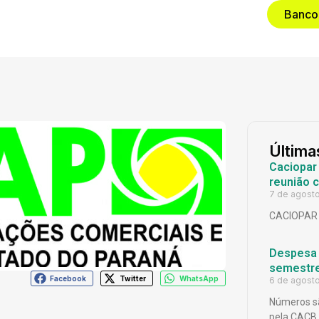
Banco
Última
Caciopar
reunião 
7 de agost
CACIOPAR
Despesa p
semestr
Facebook
Twitter
WhatsApp
6 de agost
Números sã
pela CACB