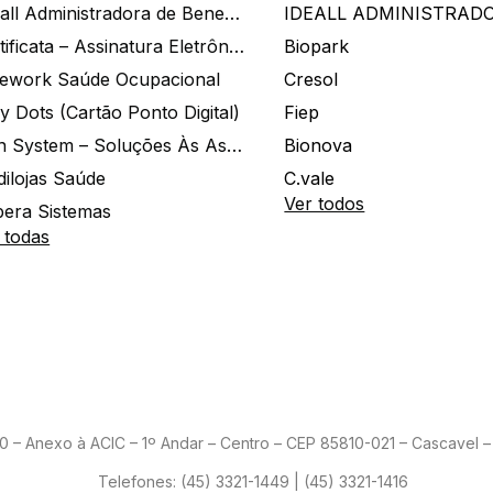
Ide.all Administradora de Benefícios
Certificata – Assinatura Eletrônica De Documentos
Biopark
ework Saúde Ocupacional
Cresol
y Dots (Cartão Ponto Digital)
Fiep
Zion System – Soluções Às Associações E Empresas
Bionova
dilojas Saúde
C.vale
Ver todos
era Sistemas
 todas
– Anexo à ACIC – 1º Andar – Centro – CEP 85810-021 – Cascavel – 
Telefones:
(45) 3321-1449 | (45) 3321-1416