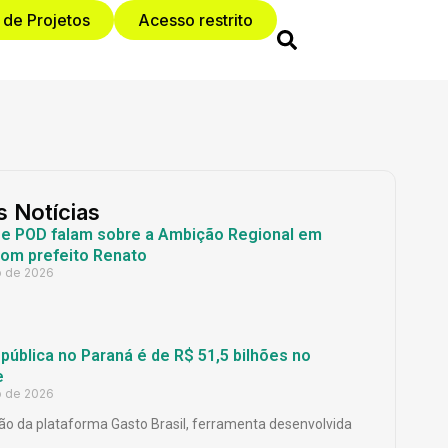
 de Projetos
Acesso restrito
s Notícias
 e POD falam sobre a Ambição Regional em
com prefeito Renato
o de 2026
ública no Paraná é de R$ 51,5 bilhões no
e
o de 2026
o da plataforma Gasto Brasil, ferramenta desenvolvida