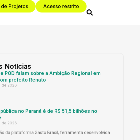
 de Projetos
Acesso restrito
s Notícias
 e POD falam sobre a Ambição Regional em
com prefeito Renato
o de 2026
ública no Paraná é de R$ 51,5 bilhões no
e
o de 2026
o da plataforma Gasto Brasil, ferramenta desenvolvida