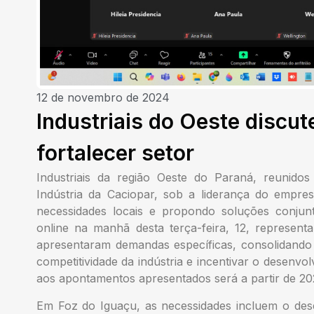
12 de novembro de 2024
Industriais do Oeste discut
fortalecer setor
Industriais da região Oeste do Paraná, reunido
Indústria da Caciopar, sob a liderança do empr
necessidades locais e propondo soluções conjunt
online na manhã desta terça-feira, 12, represent
apresentaram demandas específicas, consolidando
competitividade da indústria e incentivar o desenvo
aos apontamentos apresentados será a partir de 20
Em Foz do Iguaçu, as necessidades incluem o dese