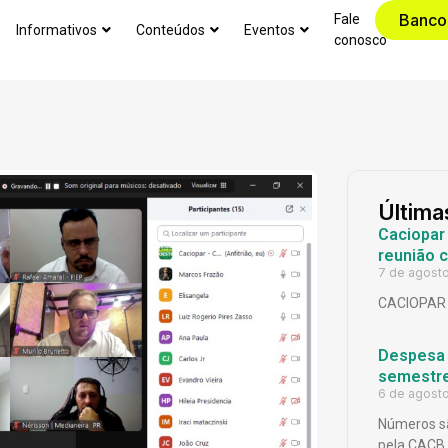
Banco
Fale
Informativos
Conteúdos
Eventos
conosco
Última
Caciopar
reunião 
7 de agost
CACIOPAR
Despesa p
semestr
6 de agost
Números sã
pela CACB