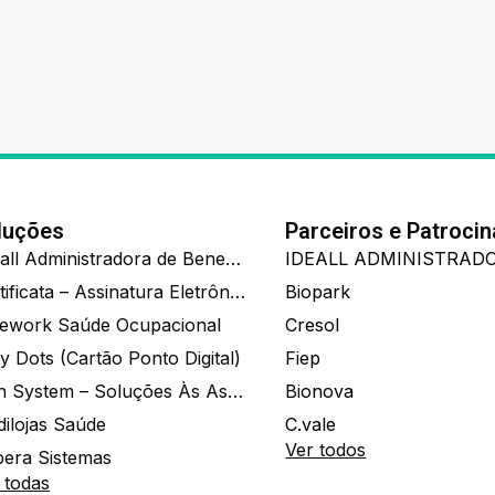
luções
Parceiros e Patroci
Ide.all Administradora de Benefícios
Certificata – Assinatura Eletrônica De Documentos
Biopark
ework Saúde Ocupacional
Cresol
y Dots (Cartão Ponto Digital)
Fiep
Zion System – Soluções Às Associações E Empresas
Bionova
dilojas Saúde
C.vale
Ver todos
era Sistemas
 todas