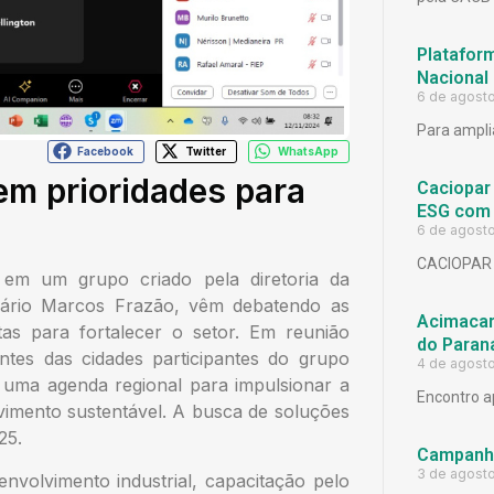
Platafor
Nacional
6 de agost
Para ampli
Facebook
Twitter
WhatsApp
em prioridades para
Caciopar
ESG com 
6 de agost
CACIOPAR
s em um grupo criado pela diretoria da
esário Marcos Frazão, vêm debatendo as
Acimacar 
as para fortalecer o setor. Em reunião
do Paran
antes das cidades participantes do grupo
4 de agost
 uma agenda regional para impulsionar a
Encontro a
lvimento sustentável. A busca de soluções
25.
Campanh
3 de agost
nvolvimento industrial, capacitação pelo