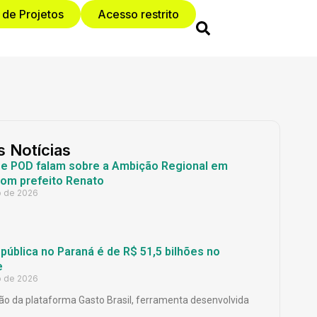
 de Projetos
Acesso restrito
s Notícias
 e POD falam sobre a Ambição Regional em
com prefeito Renato
o de 2026
ública no Paraná é de R$ 51,5 bilhões no
e
o de 2026
o da plataforma Gasto Brasil, ferramenta desenvolvida