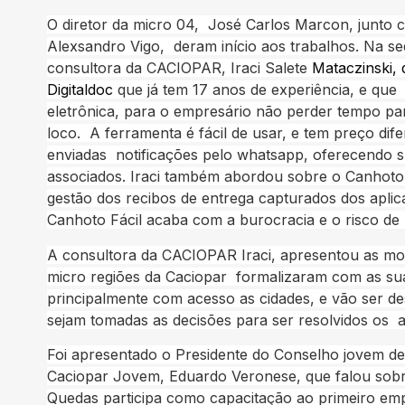
O diretor da micro 04, José Carlos Marcon, junto 
Alexsandro Vigo, deram início ao
s trabalhos. Na se
consultora da CACIOPAR, Iraci Salete
Mataczinski, 
Digitaldoc
que já tem 17 anos de experiência, e que 
eletrônica, para o empresário não perder tempo par
loco. A ferramenta é fácil de usar, e tem preço dif
enviadas notificações pelo whatsapp, oferecendo su
associados. Iraci também abordou sobre o Canhoto
gestão dos recibos de entrega capturados dos aplica
Canhoto Fácil acaba com a burocracia e o risco de 
A consultora da CACIOPAR Iraci, apresentou as mo
micro regiões da Caciopar formalizaram com as su
principalmente com acesso as cidades, e vão ser d
sejam tomadas as decisões para ser resolvidos os a
Foi apresentado o Presidente do Conselho jovem de
Caciopar Jovem, Eduardo Veronese, que falou sobr
Quedas participa como capacitação ao primeiro empr