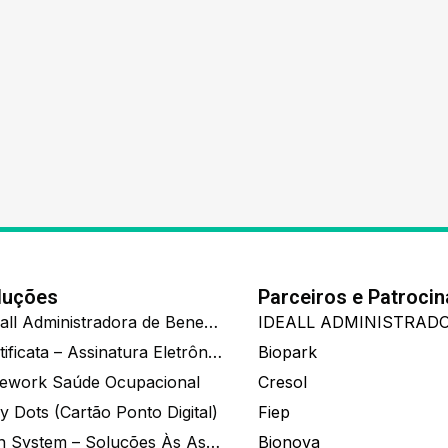
luções
Parceiros e Patroci
Ide.all Administradora de Benefícios
Certificata – Assinatura Eletrônica De Documentos
Biopark
ework Saúde Ocupacional
Cresol
y Dots (Cartão Ponto Digital)
Fiep
Zion System – Soluções Às Associações E Empresas
Bionova