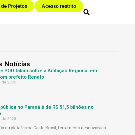
 de Projetos
Acesso restrito
s Notícias
 e POD falam sobre a Ambição Regional em
com prefeito Renato
o de 2026
ública no Paraná é de R$ 51,5 bilhões no
e
o de 2026
o da plataforma Gasto Brasil, ferramenta desenvolvida