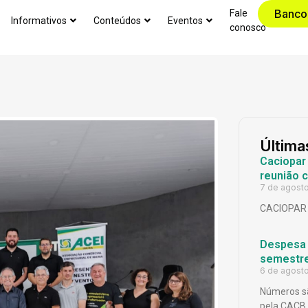
Banco
Fale
Informativos
Conteúdos
Eventos
conosco
Última
Caciopar
reunião 
7 de agost
CACIOPAR
Despesa p
semestr
6 de agost
Números sã
pela CACB