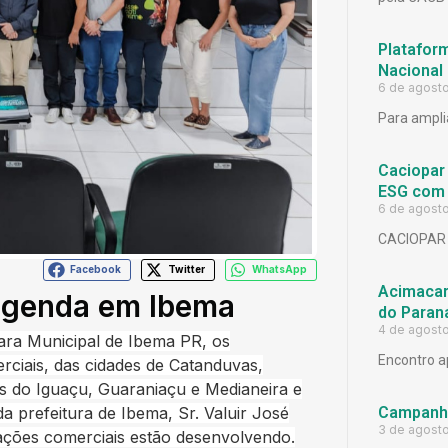
Platafor
Nacional
6 de agost
Para ampli
Caciopar
ESG com 
6 de agost
CACIOPAR
Facebook
Twitter
WhatsApp
Acimacar 
agenda em Ibema
do Paran
4 de agost
ara Municipal de Ibema PR, os
Encontro a
rciais, das cidades de Catanduvas,
s do Iguaçu, Guaraniaçu e Medianeira e
 prefeitura de Ibema, Sr. Valuir José
Campanh
3 de agost
iações comerciais estão desenvolvendo.