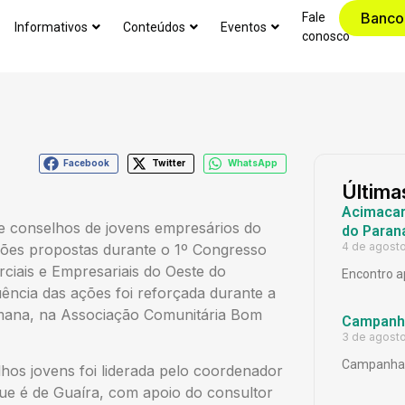
Banco
Fale
Informativos
Conteúdos
Eventos
conosco
Facebook
Twitter
WhatsApp
Última
Acimacar 
e conselhos de jovens empresários do
do Paran
4 de agost
ações propostas durante o 1º Congresso
iais e Empresariais do Oeste do
Encontro a
ncia das ações foi reforçada durante a
emana, na Associação Comunitária Bom
Campanh
3 de agost
Campanha 
lhos jovens foi liderada pelo coordenador
que é de Guaíra, com apoio do consultor