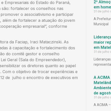
2º Almoço
 e Empresariais do Estado do Paraná,
em homen
 são: fortalecer os conselhos nas
31 de julho
 promover o associativismo e participar
A Prefeitu
e, além de fortalecer a atuação do jovem
Municipal
 cooperação empresarial”, conforme
Lideranç
ora da Faciap, Iraci Mataczinski. As
maior rep
em Matel
adas à capacitação e fortalecimento dos
31 de julho
ção do comitê gestor e conselho
 Lei Geral (Sala do Empreendedor),
Lideranças
representat
nsibilizar os diretores quanto ao papel
 Com o objetivo de trocar experiências e
 12 de julho o encontro de executivos em
A ACIMA 
Matelândi
Ambiente 
de agost
31 de julho
A ACIMA – 