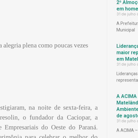
2º Almoço
em homen
31 de julho
A Prefeitu
Municipal
a alegria plena como poucas vezes
Lideranç
maior rep
em Matel
31 de julho
Lideranças
representat
A ACIMA 
Matelândi
igiaram, na noite de sexta-feira, a
Ambiente 
de agost
esolin, o fundador da Caciopar, a
31 de julho
e Empresariais do Oeste do Paraná.
A ACIMA – 
imônia para celebrar o melhor do