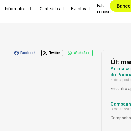
Banco
Fale
Informativos
Conteúdos
Eventos
conosco
Facebook
Twitter
WhatsApp
Última
Acimacar 
do Paran
4 de agost
Encontro a
Campanh
3 de agost
Campanha 