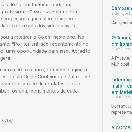
mbros do Cojem também puderam
Campanh
profissionais”, explica Sandra. Ela
3 de agost
 são pessoas que estão iniciando no
Campanha 
 trazer resultados significativos.
ssou a integrar o Cojem neste ano. Na
2º Almoço
sante. “Por ter entrado recentemente no
em homen
31 de julho
oi uma oportunidade para isso. Acredito
ugere.
A Prefeitu
Municipal
 cerca de três anos, também elogiou a
ões, Costa Oeste Conteiners e Zafira, ele
Lideranç
 ampliar a rede de contatos, o que
maior rep
ambém os empreendimentos de cada
em Matel
31 de julho
Lideranças
representat
.2013)
A ACIMA 