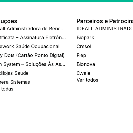
luções
Parceiros e Patroci
Ide.all Administradora de Benefícios
Certificata – Assinatura Eletrônica De Documentos
Biopark
ework Saúde Ocupacional
Cresol
y Dots (Cartão Ponto Digital)
Fiep
Zion System – Soluções Às Associações E Empresas
Bionova
dilojas Saúde
C.vale
Ver todos
era Sistemas
 todas