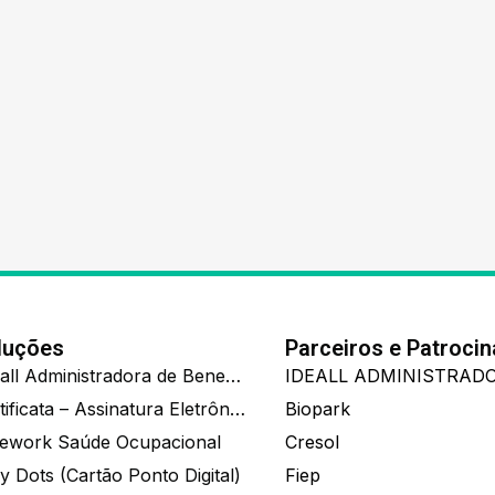
luções
Parceiros e Patroci
Ide.all Administradora de Benefícios
Certificata – Assinatura Eletrônica De Documentos
Biopark
ework Saúde Ocupacional
Cresol
y Dots (Cartão Ponto Digital)
Fiep