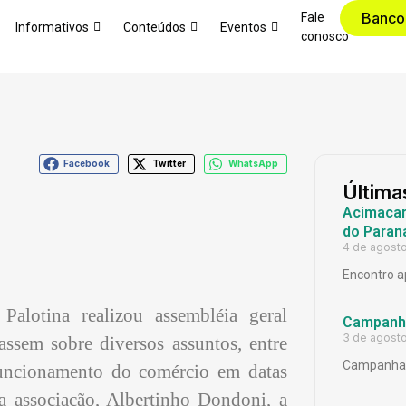
Banco
Fale
Informativos
Conteúdos
Eventos
conosco
Facebook
Twitter
WhatsApp
Última
Acimacar 
do Paran
4 de agost
Encontro a
alotina realizou assembléia geral
Campanh
3 de agost
assem sobre diversos assuntos, entre
Campanha 
 funcionamento do comércio em datas
a associação, Albertinho Dondoni, a