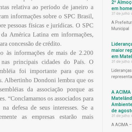
2º Almoço
tas relativa ao período de janeiro a
em homen
31 de julho
ram informações sobre o SPC Brasil,
A Prefeitu
re pessoas físicas e jurídicas. O SPC
Municipal
s da América Latina em informações,
ara concessão de crédito.
Lideranç
maior rep
o às informações de mais de 2.200
em Matel
 nas principais cidades do País. O
31 de julho
mbléia foi importante para que os
Lideranças
representat
es. Albertinho Dondoni lembra que os
ssembléias da associação porque as
A ACIMA 
des. “Conclamamos os associados para
Matelândi
Ambiente 
 na defesa de seus interesses. Se a
de agost
temente as empresas estarão mais
31 de julho
A ACIMA – 