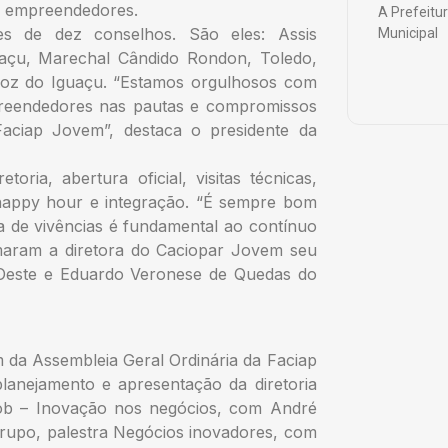
s empreendedores.
A Prefeitu
es de dez conselhos. São eles: Assis
Municipal
uaçu, Marechal Cândido Rondon, Toledo,
Foz do Iguaçu. “Estamos orgulhosos com
preendedores nas pautas e compromissos
aciap Jovem”, destaca o presidente da
oria, abertura oficial, visitas técnicas,
 happy hour e integração. “É sempre bom
ca de vivências é fundamental ao contínuo
rmaram a diretora do Caciopar Jovem seu
 Oeste e Eduardo Veronese de Quedas do
 da Assembleia Geral Ordinária da Faciap
lanejamento e apresentação da diretoria
ob – Inovação nos negócios, com André
 grupo, palestra Negócios inovadores, com