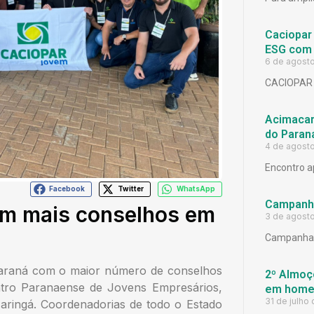
Caciopar
ESG com 
6 de agost
CACIOPAR
Acimacar 
do Paran
4 de agost
Encontro a
Facebook
Twitter
WhatsApp
Campanh
om mais conselhos em
3 de agost
Campanha 
Paraná com o maior número de conselhos
2º Almoço
tro Paranaense de Jovens Empresários,
em homen
31 de julho
aringá. Coordenadorias de todo o Estado