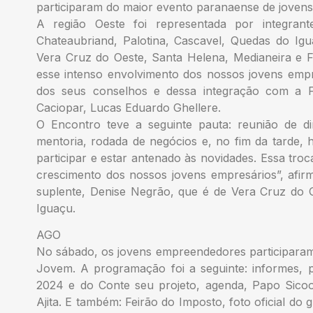
participaram do maior evento paranaense de joven
A região Oeste foi representada por integrant
Chateaubriand, Palotina, Cascavel, Quedas do Ig
Vera Cruz do Oeste, Santa Helena, Medianeira e 
esse intenso envolvimento dos nossos jovens em
dos seus conselhos e dessa integração com a F
Caciopar, Lucas Eduardo Ghellere.
O Encontro teve a seguinte pauta: reunião de diret
mentoria, rodada de negócios e, no fim da tarde,
participar e estar antenado às novidades. Essa tro
crescimento dos nossos jovens empresários”, afi
suplente, Denise Negrão, que é de Vera Cruz do
Iguaçu.
AGO
No sábado, os jovens empreendedores participaram
Jovem. A programação foi a seguinte: informes, p
2024 e do Conte seu projeto, agenda, Papo Sico
Ajita. E também: Feirão do Imposto, foto oficial do