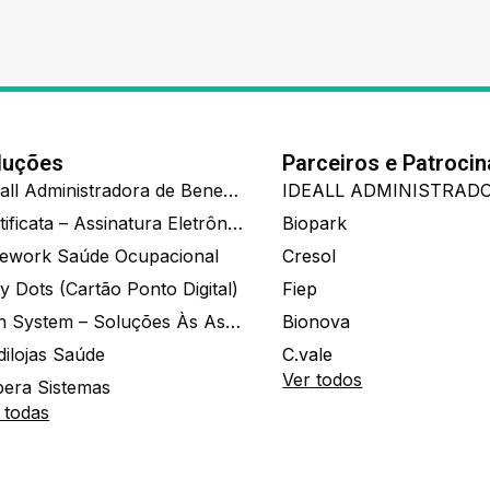
luções
Parceiros e Patroci
Ide.all Administradora de Benefícios
Certificata – Assinatura Eletrônica De Documentos
Biopark
ework Saúde Ocupacional
Cresol
y Dots (Cartão Ponto Digital)
Fiep
Zion System – Soluções Às Associações E Empresas
Bionova
dilojas Saúde
C.vale
Ver todos
era Sistemas
 todas