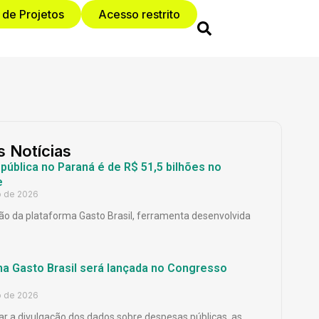
 de Projetos
Acesso restrito
s Notícias
ública no Paraná é de R$ 51,5 bilhões no
e
o de 2026
o da plataforma Gasto Brasil, ferramenta desenvolvida
ma Gasto Brasil será lançada no Congresso
o de 2026
ar a divulgação dos dados sobre despesas públicas, as