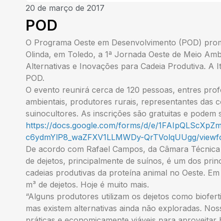
20 de março de 2017
POD
O Programa Oeste em Desenvolvimento (POD) promo
Olinda, em Toledo, a 1ª Jornada Oeste de Meio Amb
Alternativas e Inovações para Cadeia Produtiva. A 
POD.
O evento reunirá cerca de 120 pessoas, entres profe
ambientais, produtores rurais, representantes das 
suinocultores. As inscrições são gratuitas e podem se
https://docs.google.com/forms/d/e/1FAIpQLScXp
c6ydmYlP8_waZFXV1LLMWDy-QrTVolqUUgg/view
De acordo com Rafael Campos, da Câmara Técnica 
de dejetos, principalmente de suínos, é um dos prin
cadeias produtivas da proteína animal no Oeste. Em
m³ de dejetos. Hoje é muito mais.
“Alguns produtores utilizam os dejetos como biofert
mas existem alternativas ainda não exploradas. Nos
práticas e economicamente viáveis para aproveitar b