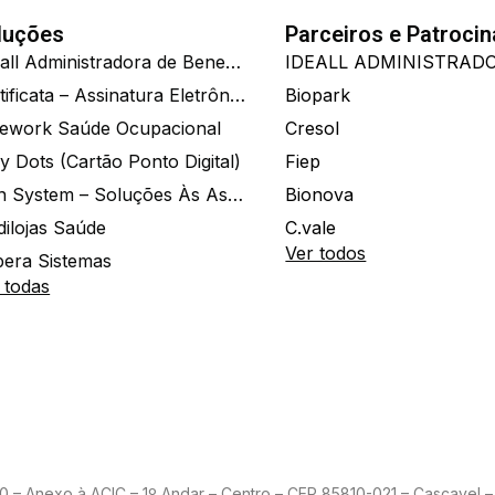
luções
Parceiros e Patroci
Ide.all Administradora de Benefícios
Certificata – Assinatura Eletrônica De Documentos
Biopark
ework Saúde Ocupacional
Cresol
y Dots (Cartão Ponto Digital)
Fiep
Zion System – Soluções Às Associações E Empresas
Bionova
dilojas Saúde
C.vale
Ver todos
era Sistemas
 todas
– Anexo à ACIC – 1º Andar – Centro – CEP 85810-021 – Cascavel – 