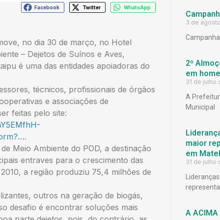
Facebook
Twitter
WhatsApp
Campanh
3 de agost
Campanha 
ve, no dia 30 de março, no Hotel
iente – Dejetos de Suínos e Aves,
2º Almoço
Itaipu é uma das entidades apoiadoras do
em homen
31 de julho
ssores, técnicos, profissionais de órgãos
A Prefeitu
cooperativas e associações de
Municipal
r feitas pelo site:
ZmY5EMfhH-
Lideranç
form?…
.
maior rep
de Meio Ambiente do POD, a destinação
em Matel
cipais entraves para o crescimento das
31 de julho
 2010, a região produziu 75,4 milhões de
Lideranças
representat
ilizantes, outros na geração de biogás,
so desafio é encontrar soluções mais
A ACIMA 
oa parte dejetos, pois, do contrário, as