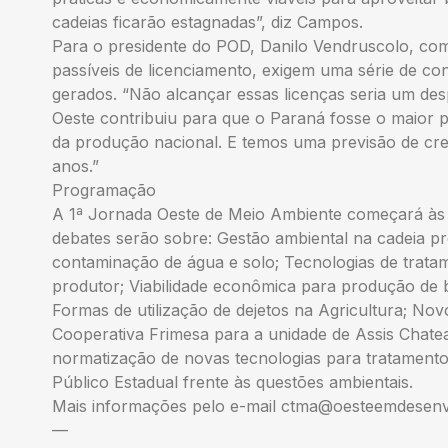
cadeias ficarão estagnadas”, diz Campos.
Para o presidente do POD, Danilo Vendruscolo, como
passíveis de licenciamento, exigem uma série de co
gerados. “Não alcançar essas licenças seria um des
Oeste contribuiu para que o Paraná fosse o maior 
da produção nacional. E temos uma previsão de cr
anos.”
Programação
A 1ª Jornada Oeste de Meio Ambiente começará às 9
debates serão sobre: Gestão ambiental na cadeia p
contaminação de água e solo; Tecnologias de trata
produtor; Viabilidade econômica para produção de
Formas de utilização de dejetos na Agricultura; No
Cooperativa Frimesa para a unidade de Assis Chate
normatização de novas tecnologias para tratamento 
Público Estadual frente às questões ambientais.
Mais informações pelo e-mail
ctma@oesteemdesenv
—