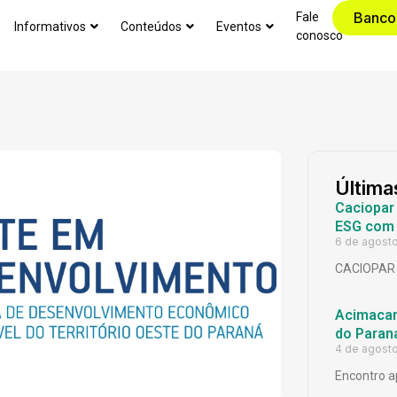
Banco
Fale
Informativos
Conteúdos
Eventos
conosco
Última
Caciopar
ESG com 
6 de agost
CACIOPAR
Acimacar 
do Paran
4 de agost
Encontro a