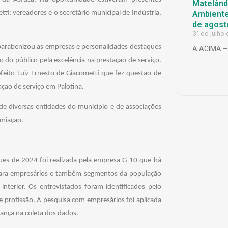
Matelândi
Ambiente 
tti; vereadores e o secretário municipal de Indústria,
de agost
31 de julho
 parabenizou as empresas e personalidades destaques
A ACIMA – 
 do público pela excelência na prestação de serviço.
ito Luiz Ernesto de Giacometti que fez questão de
ação de serviço em Palotina.
e diversas entidades do município e de associações
emiação.
ues de 2024 foi realizada pela empresa G-10 que há
s para empresários e também segmentos da população
 interior. Os entrevistados foram identificados pelo
 e profissão. A pesquisa com empresários foi aplicada
rança na coleta dos dados.