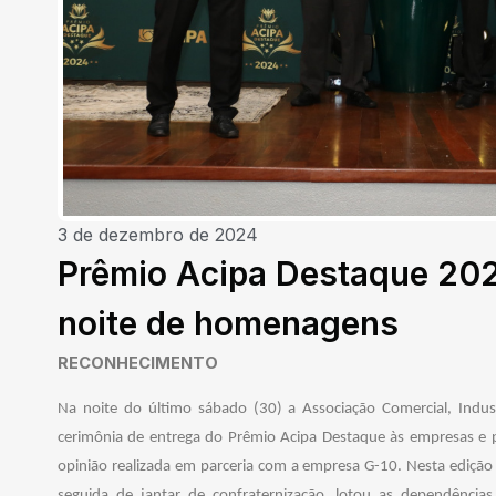
3 de dezembro de 2024
Prêmio Acipa Destaque 202
noite de homenagens
RECONHECIMENTO
Na noite do último sábado (30) a Associação Comercial, Industr
cerimônia de entrega do Prêmio Acipa Destaque às empresas e 
opinião realizada em parceria com a empresa G-10. Nesta ediçã
seguida de jantar de confraternização, lotou as dependência