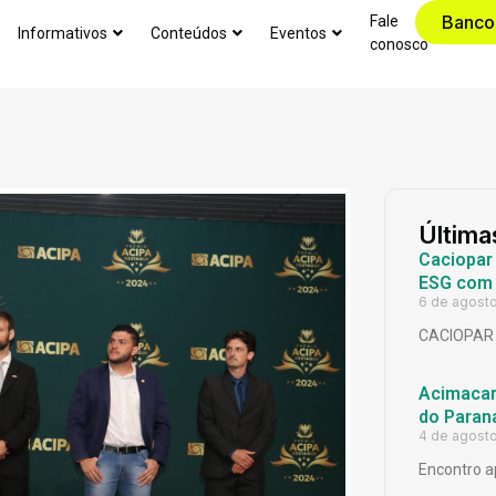
Banco
Fale
Informativos
Conteúdos
Eventos
conosco
Última
Caciopar
ESG com 
6 de agost
CACIOPAR
Acimacar 
do Paran
4 de agost
Encontro a