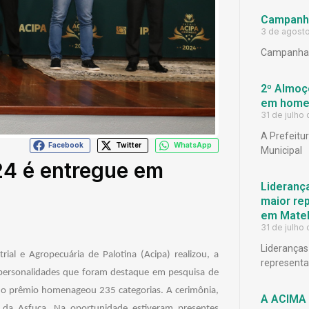
Campanh
3 de agost
Campanha 
2º Almoço
em homen
31 de julho
A Prefeitu
Facebook
Twitter
WhatsApp
Municipal
4 é entregue em
Lideranç
maior rep
em Matel
31 de julho
Lideranças
ial e Agropecuária de Palotina (Acipa) realizou, a
representat
personalidades que foram destaque em pesquisa de
o o prêmio homenageou 235 categorias. A cerimônia,
A ACIMA 
s da Asfuca. Na oportunidade estiveram presentes