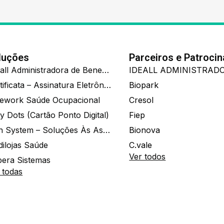
luções
Parceiros e Patroci
Ide.all Administradora de Benefícios
Certificata – Assinatura Eletrônica De Documentos
Biopark
ework Saúde Ocupacional
Cresol
y Dots (Cartão Ponto Digital)
Fiep
Zion System – Soluções Às Associações E Empresas
Bionova
dilojas Saúde
C.vale
Ver todos
era Sistemas
 todas