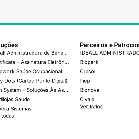
luções
Parceiros e Patroci
Ide.all Administradora de Benefícios
Certificata – Assinatura Eletrônica De Documentos
Biopark
ework Saúde Ocupacional
Cresol
y Dots (Cartão Ponto Digital)
Fiep
Zion System – Soluções Às Associações E Empresas
Bionova
dilojas Saúde
C.vale
Ver todos
era Sistemas
 todas