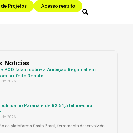
 de Projetos
Acesso restrito
s Notícias
 e POD falam sobre a Ambição Regional em
com prefeito Renato
o de 2026
ública no Paraná é de R$ 51,5 bilhões no
e
o de 2026
o da plataforma Gasto Brasil, ferramenta desenvolvida