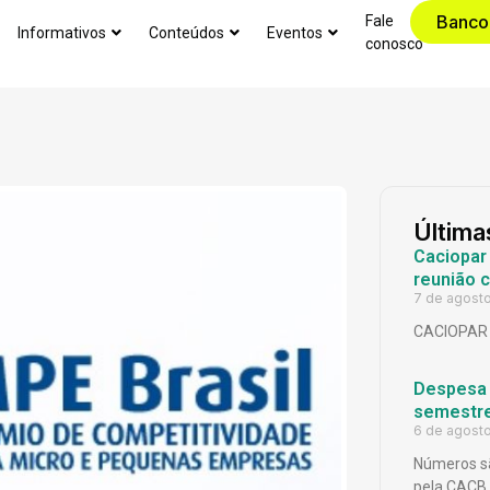
Banco
Fale
Informativos
Conteúdos
Eventos
conosco
Última
Caciopar
reunião 
7 de agost
CACIOPAR
Despesa p
semestr
6 de agost
Números sã
pela CACB