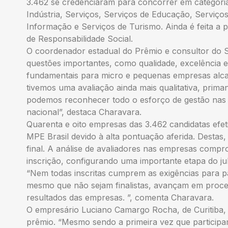
3.462 se credenciaram para concorrer em categor
Indústria, Serviços, Serviços de Educação, Serviço
Informação e Serviços de Turismo. Ainda é feita a 
de Responsabilidade Social.
O coordenador estadual do Prêmio e consultor do 
questões importantes, como qualidade, excelência e
fundamentais para micro e pequenas empresas alc
tivemos uma avaliação ainda mais qualitativa, prima
podemos reconhecer todo o esforço de gestão na
nacional”, destaca Charavara.
Quarenta e oito empresas das 3.462 candidatas efeti
MPE Brasil devido à alta pontuação aferida. Destas,
final. A análise de avaliadores nas empresas comp
inscrição, configurando uma importante etapa do j
“Nem todas inscritas cumprem as exigências para pa
mesmo que não sejam finalistas, avançam em proces
resultados das empresas. ”, comenta Charavara.
O empresário Luciano Camargo Rocha, de Curitiba, 
prêmio. “Mesmo sendo a primeira vez que participa