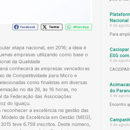
Platafor
Nacional
6 de agost
Facebook
Twitter
WhatsApp
Para ampli
ar etapa nacional, em 2016; a ideia é
Caciopar
quenas empresas utilizando como base o
ESG com 
6 de agost
onal da Qualidade
araná conhecerá as empresas vencedoras
CACIOPAR
mio de Competitividade para Micro e
lecionadas como finalistas em diversas
Acimacar 
remiação no dia 26, às 16 horas, no
do Paran
4 de agost
l da Federação das Associações
Foz do Iguaçu.
Encontro a
a reconhecer a excelência na gestão das
o Modelo de Excelência em Gestão (MEG),
Campanh
2015 teve 6.759 inscritos. Deste número,
3 de agost