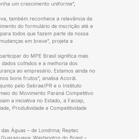
tenha um crescimento uniforme”,
va, também reconhece a relevância da
mento do formulário de inscrição até a
o para todos que fazem parte da nossa
mudanças em breve”, projeta a
rticipar do MPE Brasil significa mais
s dados colhidos e a melhoria dos
urança ao empresário. Estamos ainda no
s bons frutos”, analisa Acordi.
junto pelo Sebrae/PR e o Instituto
or meio do Movimento Paraná Competitivo
am a iniciativa no Estado, a Faciap,
de, Produtividade e Competitividade
a. das Águas – de Londrina; Reptec
Guarapuava; Washington do Brasil –