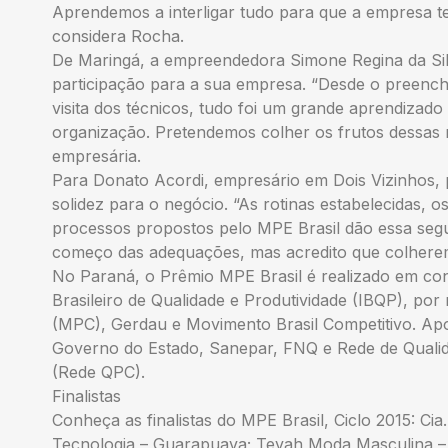
Aprendemos a interligar tudo para que a empresa 
considera Rocha.
De Maringá, a empreendedora Simone Regina da Sil
participação para a sua empresa. “Desde o preenchi
visita dos técnicos, tudo foi um grande aprendizad
organização. Pretendemos colher os frutos dessas 
empresária.
Para Donato Acordi, empresário em Dois Vizinhos, pa
solidez para o negócio. “As rotinas estabelecidas, o
processos propostos pelo MPE Brasil dão essa seg
começo das adequações, mas acredito que colheremo
No Paraná, o Prêmio MPE Brasil é realizado em con
Brasileiro de Qualidade e Produtividade (IBQP), p
(MPC), Gerdau e Movimento Brasil Competitivo. Apoi
Governo do Estado, Sanepar, FNQ e Rede de Qualida
(Rede QPC).
Finalistas
Conheça as finalistas do MPE Brasil, Ciclo 2015: Ci
Tecnologia – Guarapuava; Tevah Moda Masculina – 