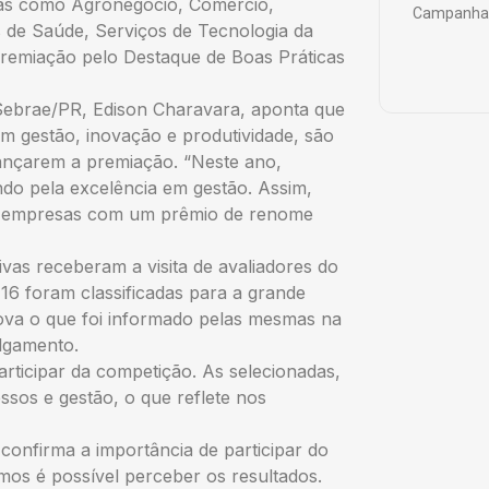
ias como Agronegócio, Comércio,
Campanha 
s de Saúde, Serviços de Tecnologia da
premiação pelo Destaque de Boas Práticas
Sebrae/PR, Edison Charavara, aponta que
m gestão, inovação e produtividade, são
ançarem a premiação. “Neste ano,
ndo pela excelência em gestão. Assim,
s empresas com um prêmio de renome
vas receberam a visita de avaliadores do
 16 foram classificadas para a grande
rova o que foi informado pelas mesmas na
ulgamento.
rticipar da competição. As selecionadas,
sos e gestão, o que reflete nos
confirma a importância de participar do
mos é possível perceber os resultados.