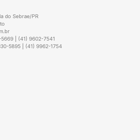
da do Sebrae/PR
to
m.br
-5669 | (41) 9602-7541
3330-5895 | (41) 9962-1754