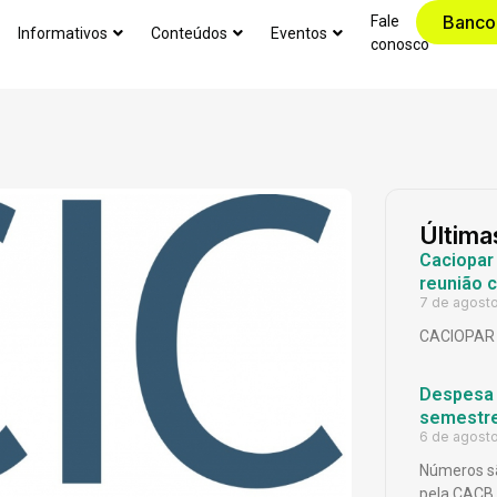
Banco
Fale
Informativos
Conteúdos
Eventos
conosco
Última
Caciopar
reunião 
7 de agost
CACIOPAR
Despesa p
semestr
6 de agost
Números sã
pela CACB