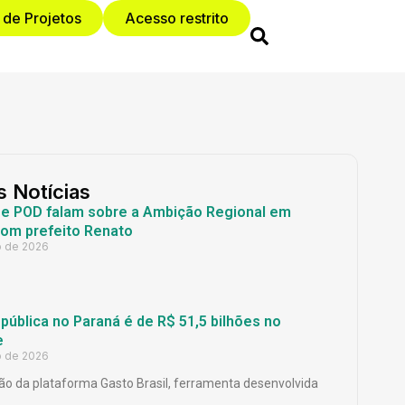
 de Projetos
Acesso restrito
s Notícias
 e POD falam sobre a Ambição Regional em
com prefeito Renato
o de 2026
ública no Paraná é de R$ 51,5 bilhões no
e
o de 2026
o da plataforma Gasto Brasil, ferramenta desenvolvida