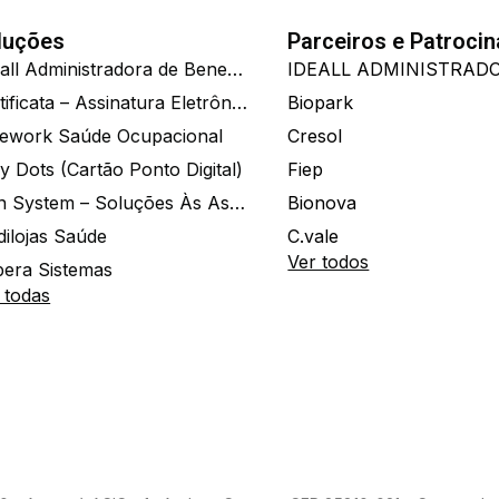
luções
Parceiros e Patroci
Ide.all Administradora de Benefícios
Certificata – Assinatura Eletrônica De Documentos
Biopark
ework Saúde Ocupacional
Cresol
y Dots (Cartão Ponto Digital)
Fiep
Zion System – Soluções Às Associações E Empresas
Bionova
dilojas Saúde
C.vale
Ver todos
era Sistemas
 todas