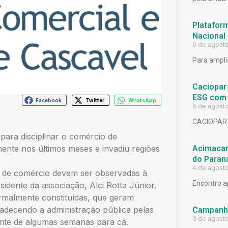
Platafor
Nacional
6 de agost
Para ampli
Caciopar
ESG com 
Facebook
Twitter
WhatsApp
6 de agost
CACIOPAR
para disciplinar o comércio de
Acimacar 
ente nos últimos meses e invadiu regiões
do Paran
4 de agost
po de comércio devem ser observadas à
Encontro a
esidente da associação, Alci Rotta Júnior.
ormalmente constituídas, que geram
radecendo a administração pública pelas
Campanh
3 de agost
ente de algumas semanas para cá.