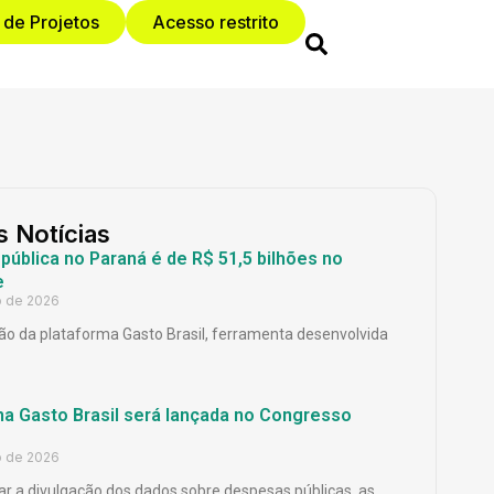
 de Projetos
Acesso restrito
s Notícias
ública no Paraná é de R$ 51,5 bilhões no
e
o de 2026
o da plataforma Gasto Brasil, ferramenta desenvolvida
ma Gasto Brasil será lançada no Congresso
o de 2026
ar a divulgação dos dados sobre despesas públicas, as