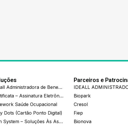
luções
Parceiros e Patroci
Ide.all Administradora de Benefícios
Certificata – Assinatura Eletrônica De Documentos
Biopark
ework Saúde Ocupacional
Cresol
y Dots (Cartão Ponto Digital)
Fiep
Zion System – Soluções Às Associações E Empresas
Bionova