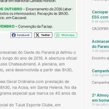
Caciopar
ESG com 
6 de agost
CACIOPAR
Facebook
Twitter
WhatsApp
Acimacar 
do Paran
4 de agost
esariais do Oeste do Paraná já definiu o
 longo do ano de 2016. A abertura oficial
Encontro a
Assis Chateaubriand. A plenária, em
 será desenvolvida a partir das 8h30,
Campanh
3 de agost
leia Geral Ordinária com prestação de
Campanha 
as 8h30, na Acisa, em Santa Helena. No dia
programa especial que marca os 40 anos da
2º Almoço
em homen
social do Tuiuti Esporte Clube, em
31 de julho