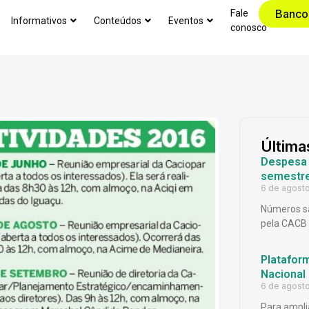
Banco
Fale
Informativos
Conteúdos
Eventos
conosco
Última
Despesa p
semestr
6 de agost
Números sã
pela CACB
Platafor
Nacional
6 de agost
Para ampli