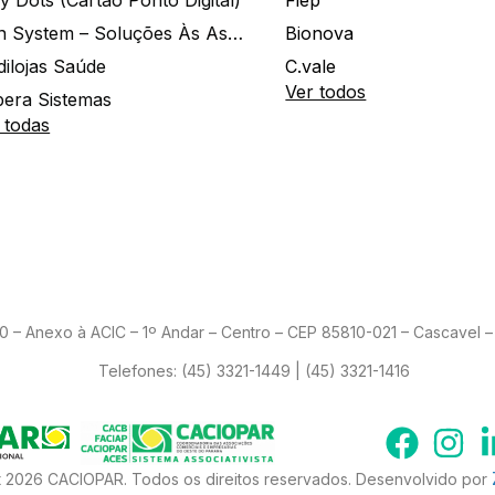
y Dots (Cartão Ponto Digital)
Fiep
Zion System – Soluções Às Associações E Empresas
Bionova
dilojas Saúde
C.vale
Ver todos
era Sistemas
 todas
– Anexo à ACIC – 1º Andar – Centro – CEP 85810-021 – Cascavel – 
Telefones:
(45) 3321-1449 | (45) 3321-1416
 2026 CACIOPAR. Todos os direitos reservados. Desenvolvido por