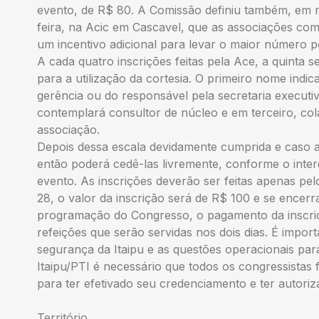
evento, de R$ 80. A Comissão definiu também, em r
feira, na Acic em Cascavel, que as associações com
um incentivo adicional para levar o maior número p
A cada quatro inscrições feitas pela Ace, a quinta s
para a utilização da cortesia. O primeiro nome indic
gerência ou do responsável pela secretaria executi
contemplará consultor de núcleo e em terceiro, co
associação.
Depois dessa escala devidamente cumprida e caso a
então poderá cedê-las livremente, conforme o inter
evento. As inscrições deverão ser feitas apenas pel
28, o valor da inscrição será de R$ 100 e se encerr
programação do Congresso, o pagamento da inscriçã
refeições que serão servidas nos dois dias. É impor
segurança da Itaipu e as questões operacionais par
Itaipu/PTI é necessário que todos os congressistas 
para ter efetivado seu credenciamento e ter autoriz
Território