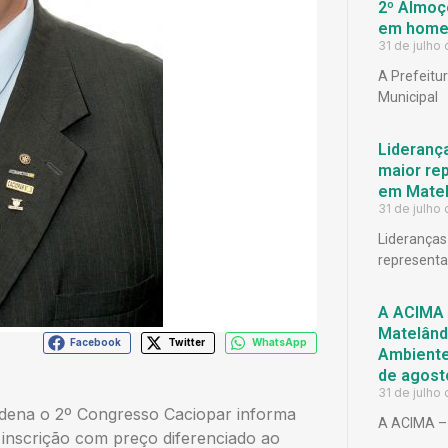
2º Almoço
em homen
31 de julho
A Prefeitu
Municipal
Lideranç
maior rep
em Matel
31 de julho
Lideranças
representat
A ACIMA 
Matelândi
Facebook
Twitter
WhatsApp
Ambiente 
de agost
31 de julho
dena o 2º Congresso Caciopar informa
A ACIMA – 
 inscrição com preço diferenciado ao