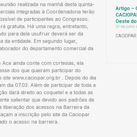
eunião realizada na manhã desta quinta-
Artigo – 
erciais integradas à Coordenadoria terão
CACIOPAR
ossível de participantes ao Congresso.
Oeste do
erá gratuita. Há uma regra, entretanto,
31 de julho
ado para dela usufruir deverá ser da
CACIOPAR
va da entidade. Em segundo lugar,
laborador do departamento comercial da
 Ace ainda conte com cortesias, ela
esse dos que queiram participar do
o site www.caciopar.org.br . Depois do dia
am dia 07.03. Além de participar de toda a
o dará direito ao coquetel e a todas as
tante salientar que devido aos padrões de
a liberação dos acessos na Barreira da
façam a inscrição pelo site da Caciopar
ado o acesso na barreira.