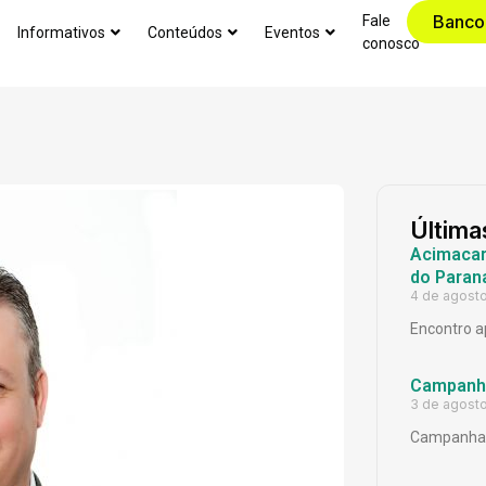
Banco
Fale
Informativos
Conteúdos
Eventos
conosco
Última
Acimacar 
do Paran
4 de agost
Encontro a
Campanh
3 de agost
Campanha 