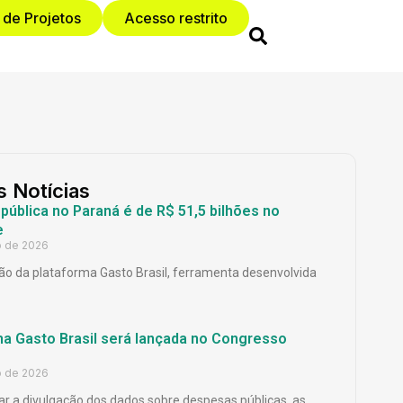
 de Projetos
Acesso restrito
s Notícias
ública no Paraná é de R$ 51,5 bilhões no
e
o de 2026
o da plataforma Gasto Brasil, ferramenta desenvolvida
ma Gasto Brasil será lançada no Congresso
o de 2026
ar a divulgação dos dados sobre despesas públicas, as