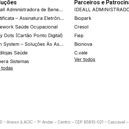
luções
Parceiros e Patroci
Ide.all Administradora de Benefícios
Certificata – Assinatura Eletrônica De Documentos
Biopark
ework Saúde Ocupacional
Cresol
y Dots (Cartão Ponto Digital)
Fiep
Zion System – Soluções Às Associações E Empresas
Bionova
dilojas Saúde
C.vale
Ver todos
era Sistemas
 todas
– Anexo à ACIC – 1º Andar – Centro – CEP 85810-021 – Cascavel – 