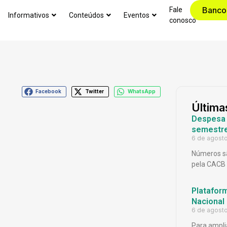
Banco
Fale
Informativos
Conteúdos
Eventos
conosco
Facebook
Twitter
WhatsApp
Última
Despesa p
semestr
6 de agost
Números sã
pela CACB
Platafor
Nacional
6 de agost
Para ampli