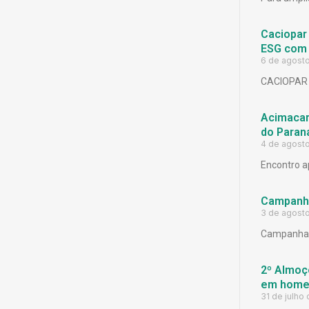
Caciopar
ESG com 
6 de agost
CACIOPAR
Acimacar 
do Paran
4 de agost
Encontro a
Campanh
3 de agost
Campanha 
2º Almoço
em homen
31 de julho